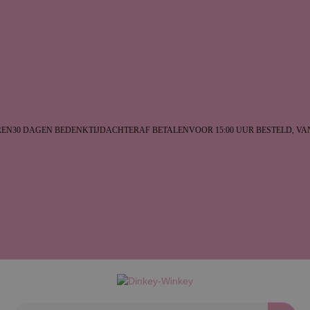
N
30 DAGEN BEDENKTIJD
ACHTERAF BETALEN
VOOR 15:00 UUR BESTELD, VA