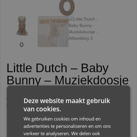
Little Dutch – Baby
Bunny – Muziekdoosje
Lekker slapen. Deze muziekdoos in de vorm van
een konijntje heeft een kalmerend effect op je
Deze website maakt gebruik
kleintje.
van cookies.
We gebruiken cookies om inhoud en
advertenties te personaliseren en om ons
€
16,95
verkeer te analyseren. We delen ook