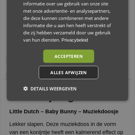
informatie over uw gebruik van onze site
Op voorraad
met onze advertentie- en analysepartners,
die deze kunnen combineren met andere
Toevoegen aan winkelwagen
informatie die u aan hen heeft verstrekt of
die zij hebben verzameld door uw gebruik
van hun diensten.
Privacybeleid
ACCEPTEREN
Beschrijving
Aanvullende informatie
ALLES AFWIJZEN
Beoordelingen (0)
DETAILS WEERGEVEN
Beschrijving
Little Dutch – Baby Bunny – Muziekdoosje
Lekker slapen. Deze muziekdoos in de vorm
van een konijntje heeft een kalmerend effect op