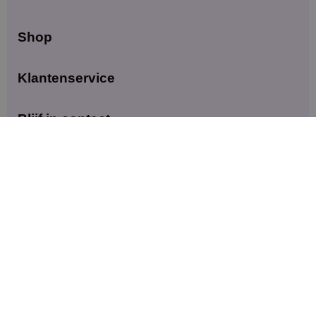
Shop
Klantenservice
Blijf in contact
Meld je aan voor exclusieve aanbiedingen en updates.
Versturen
© 2026 — Dinkey Winkey