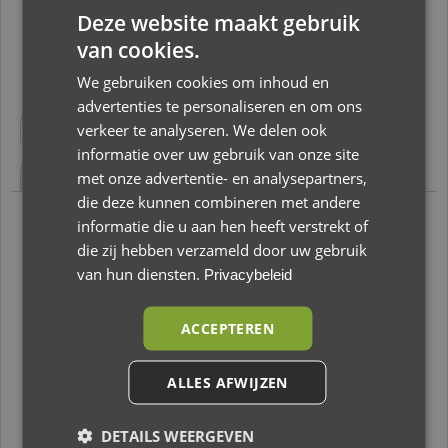
Deze website maakt gebruik
van cookies.
We gebruiken cookies om inhoud en
advertenties te personaliseren en om ons
Beschrijving
Aanvullende informatie
verkeer te analyseren. We delen ook
informatie over uw gebruik van onze site
Beoordelingen (0)
met onze advertentie- en analysepartners,
die deze kunnen combineren met andere
informatie die u aan hen heeft verstrekt of
Beschrijving
die zij hebben verzameld door uw gebruik
van hun diensten.
Privacybeleid
Nijntje Muziekdoosje Fun At Sea
ACCEPTEREN
De Nijntje muziekdoos heeft een lieve melodie
van Für Elise. Door middel van een strik kan het
ALLES AFWIJZEN
muziekdoosje makkelijk opgehangen worden,
bijvoorbeeld boven de box het bedje van je
DETAILS WEERGEVEN
kindje.