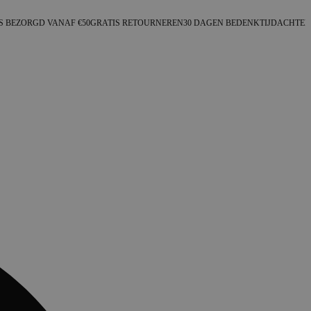
S BEZORGD VANAF €50
GRATIS RETOURNEREN
30 DAGEN BEDENKTIJD
ACHTER