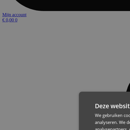
Mijn account
€
0,00
0
Deze websit
We gebruiken coo
analyseren. We de
analysepartners,