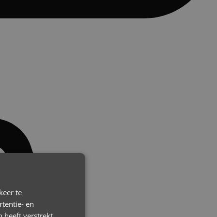
keer te
tentie- en
 heeft verstrekt