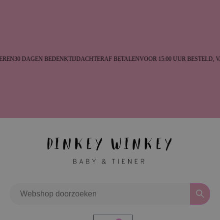
REN
30 DAGEN BEDENKTIJD
ACHTERAF BETALEN
VOOR 15:00 UUR BESTELD,