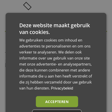
RESET
Deze website maakt gebruik
van cookies.
Klant komt overeen met zone 'Nederland'
We gebruiken cookies om inhoud en
advertenties te personaliseren en om ons
verkeer te analyseren. We delen ook
Toont alle 4 resultaten
informatie over uw gebruik van onze site
met onze advertentie- en analysepartners,
die deze kunnen combineren met andere
informatie die u aan hen heeft verstrekt of
die zij hebben verzameld door uw gebruik
XQC – Nuna Demi
XQC – Nuna Demi
van hun diensten.
Privacybeleid
Grow – Hoes Set voor
Grow – Hoes Set voor
Duwstang &
Duwstang &
ACCEPTEREN
Veiligheidsbeugel –
Veiligheidsbeugel –
Cognac
Zwart