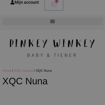
Mijn account
0
Home
/
XQC hoezen
/ XQC Nuna
XQC Nuna