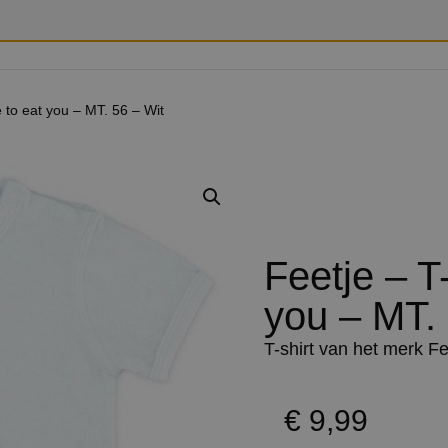
e to eat you – MT. 56 – Wit
Feetje – T
you – MT. 
T-shirt van het merk Fe
€
9,99