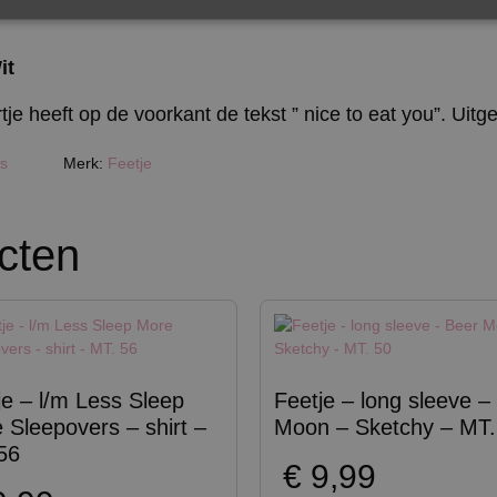
it
rtje heeft op de voorkant de tekst ” nice to eat you”. Uit
es
Merk:
Feetje
cten
je – l/m Less Sleep
Feetje – long sleeve –
 Sleepovers – shirt –
Moon – Sketchy – MT.
56
€
9,99