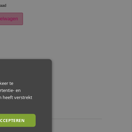
raad
kelwagen
keer te
tentie- en
 heeft verstrekt
CCEPTEREN