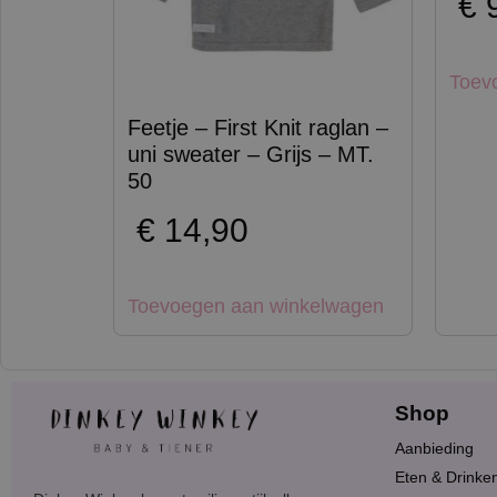
€
9
Toev
Feetje – First Knit raglan –
uni sweater – Grijs – MT.
50
€
14,90
Toevoegen aan winkelwagen
Shop
Aanbieding
Eten & Drinke