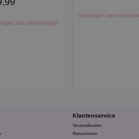
,99
Toevoegen aan winkelw
oegen aan winkelwagen
Klantenservice
Verzendkosten
n
Retourneren