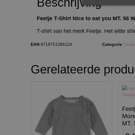
Beschrijving
Feetje T-Shirt Nice to eat you MT. 56 W
T-shirt van het merk Feetje. Het witte shi
EAN
8718751286124
Categorie
Truitj
Gerelateerde produ
Feet
More
MT. 