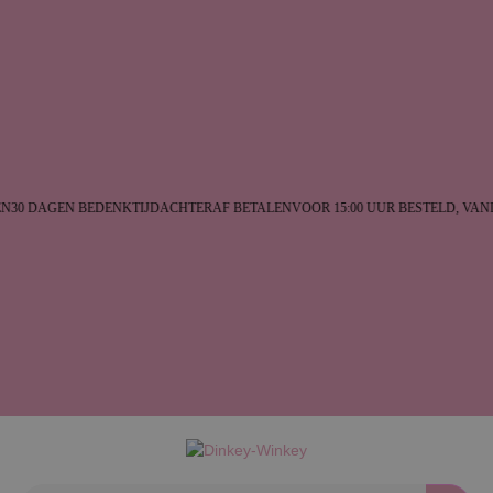
30 DAGEN BEDENKTIJD
ACHTERAF BETALEN
VOOR 15:00 UUR BESTELD, VAN