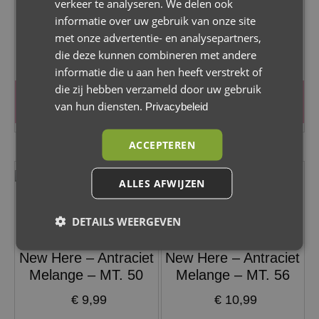
verkeer te analyseren. We delen ook
Whoopsie Daisy
– MT. 68
informatie over uw gebruik van onze site
Antraciet MT. 86
€
10,99
met onze advertentie- en analysepartners,
€
9,99
die deze kunnen combineren met andere
informatie die u aan hen heeft verstrekt of
die zij hebben verzameld door uw gebruik
Toevoegen aan
Toevoegen aan
van hun diensten.
Privacybeleid
winkelwagen
winkelwagen
ACCEPTEREN
ALLES AFWIJZEN
DETAILS WEERGEVEN
Feetje – Broek – I’m
Feetje – Broek – I’m
New Here – Antraciet
New Here – Antraciet
Melange – MT. 50
Melange – MT. 56
€
9,99
€
10,99