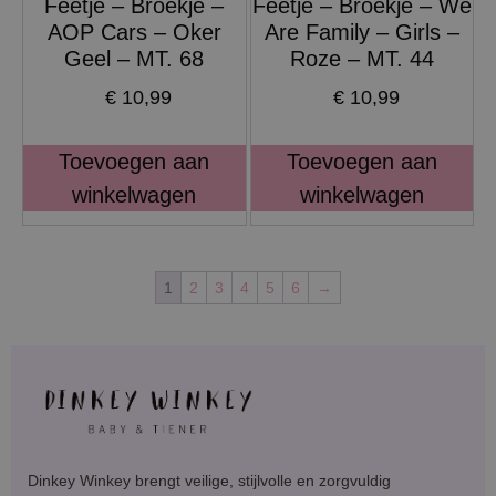
Feetje – Broekje –
Feetje – Broekje – We
AOP Cars – Oker
Are Family – Girls –
Geel – MT. 68
Roze – MT. 44
€
10,99
€
10,99
Toevoegen aan
Toevoegen aan
winkelwagen
winkelwagen
1
2
3
4
5
6
→
Dinkey Winkey brengt veilige, stijlvolle en zorgvuldig