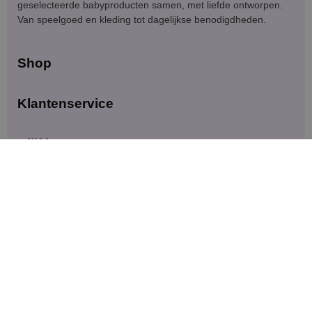
geselecteerde babyproducten samen, met liefde ontworpen.
Van speelgoed en kleding tot dagelijkse benodigdheden.
Shop
Klantenservice
Blijf in contact
Meld je aan voor exclusieve aanbiedingen en updates.
Versturen
© 2026 — Dinkey Winkey