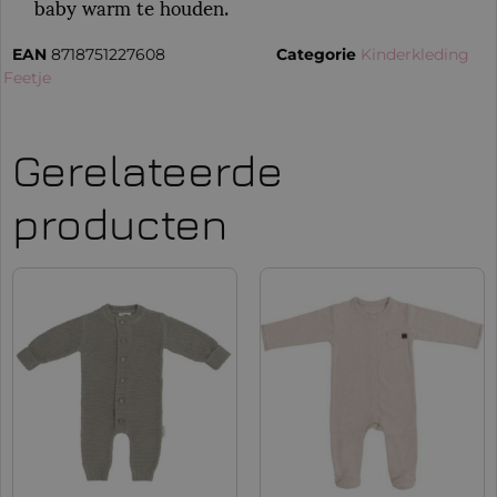
baby warm te houden.
EAN
8718751227608
Categorie
Kinderkleding
:
Feetje
Gerelateerde
producten