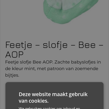
Feetje – slofje – Bee –
AOP
Feetje slofje Bee AOP. Zachte babyslofjes in
de kleur mint, met patroon van zoemende
bijtjes.
€
7,95
Deze website maakt gebruik
van cookies.
Slechts 1 resterend op voorraad
We gebruiken cookies om inhoud en