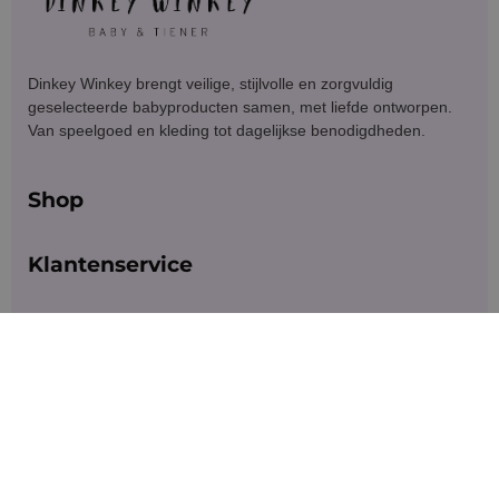
Dinkey Winkey brengt veilige, stijlvolle en zorgvuldig
geselecteerde babyproducten samen, met liefde ontworpen.
Van speelgoed en kleding tot dagelijkse benodigdheden.
Shop
Klantenservice
Blijf in contact
Meld je aan voor exclusieve aanbiedingen en updates.
Versturen