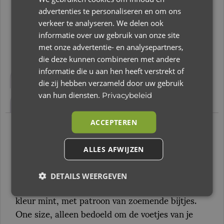
advertenties te personaliseren en om ons
Toevoegen aan winkelwagen
verkeer te analyseren. We delen ook
informatie over uw gebruik van onze site
met onze advertentie- en analysepartners,
die deze kunnen combineren met andere
Beschrijving
Aanvullende informatie
informatie die u aan hen heeft verstrekt of
die zij hebben verzameld door uw gebruik
Beoordelingen (0)
van hun diensten.
Privacybeleid
ACCEPTEREN
Beschrijving
ALLES AFWIJZEN
Feetje slofje Bee AOP
DETAILS WEERGEVEN
Feetje slofje Bee AOP. Zachte babyslofjes in de
kleur mint, met patroon van zoemende bijtjes.
One size, alleen bedoeld om de voetjes van je