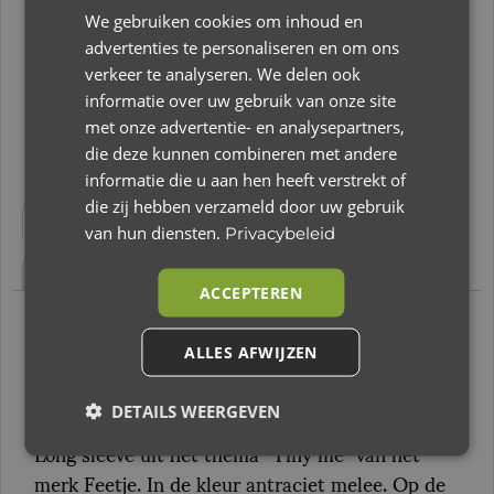
We gebruiken cookies om inhoud en
Slechts 1 resterend op voorraad
advertenties te personaliseren en om ons
Toevoegen aan winkelwagen
verkeer te analyseren. We delen ook
informatie over uw gebruik van onze site
met onze advertentie- en analysepartners,
die deze kunnen combineren met andere
informatie die u aan hen heeft verstrekt of
Beschrijving
Aanvullende informatie
die zij hebben verzameld door uw gebruik
van hun diensten.
Privacybeleid
Beoordelingen (0)
ACCEPTEREN
Beschrijving
ALLES AFWIJZEN
Feetje longsleeve Smile Tiny Me MT. 50
DETAILS WEERGEVEN
Long sleeve uit het thema “Tiny me” van het
merk Feetje. In de kleur antraciet melee. Op de