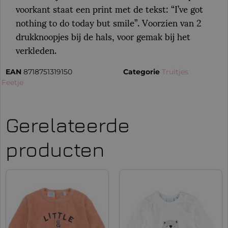
voorkant staat een print met de tekst: “I’ve got
nothing to do today but smile”. Voorzien van 2
drukknoopjes bij de hals, voor gemak bij het
verkleden.
EAN
8718751319150
Categorie
Truitjes
:
Feetje
Gerelateerde
producten