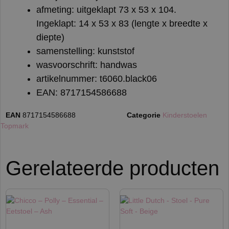
afmeting: uitgeklapt 73 x 53 x 104.
Ingeklapt: 14 x 53 x 83 (lengte x breedte x
diepte)
samenstelling: kunststof
wasvoorschrift: handwas
artikelnummer: t6060.black06
EAN: 8717154586688
EAN
8717154586688
Categorie
Kinderstoelen
:
Topmark
Gerelateerde producten