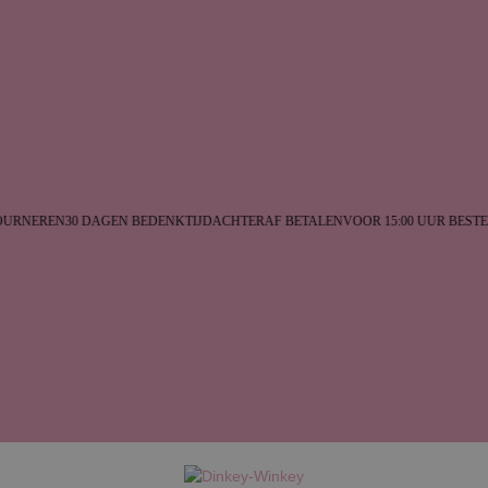
URNEREN
30 DAGEN BEDENKTIJD
ACHTERAF BETALEN
VOOR 15:00 UUR BESTE