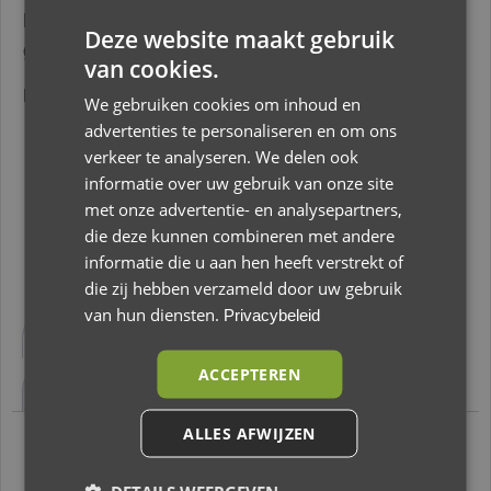
kun je in 5 posities verstellen. De stoel is klein en
Deze website maakt gebruik
gemakkelijk in te klappen om handig op te bergen
van cookies.
Hierboven te bestellen.
We gebruiken cookies om inhoud en
advertenties te personaliseren en om ons
verkeer te analyseren. We delen ook
€
139,00
informatie over uw gebruik van onze site
met onze advertentie- en analysepartners,
Uitverkocht
die deze kunnen combineren met andere
informatie die u aan hen heeft verstrekt of
die zij hebben verzameld door uw gebruik
van hun diensten.
Privacybeleid
Beschrijving
Aanvullende informatie
ACCEPTEREN
Beoordelingen (0)
ALLES AFWIJZEN
Beschrijving