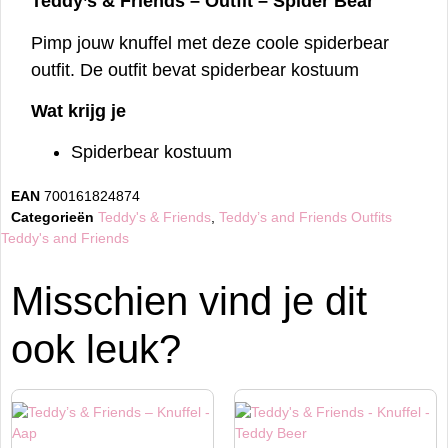
Teddy’s & Friends – Outfit – Spider Bear
Pimp jouw knuffel met deze coole spiderbear
outfit. De outfit bevat spiderbear kostuum
Wat krijg je
Spiderbear kostuum
EAN
700161824874
Categorieën
Teddy's & Friends
,
Teddy’s and Friends Outfits
:
Teddy's and Friends
Misschien vind je dit
ook leuk?