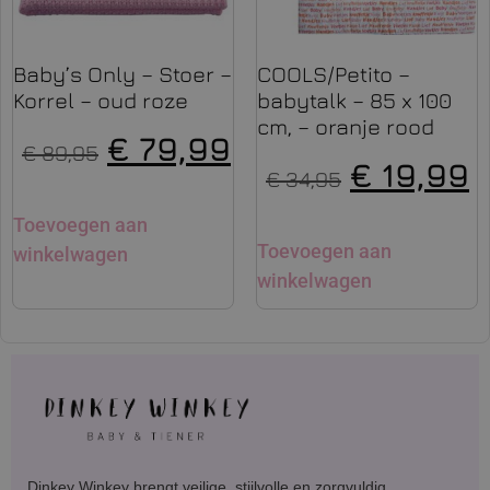
Baby’s Only – Stoer –
COOLS/Petito –
Korrel – oud roze
babytalk – 85 x 100
cm, – oranje rood
€
79,99
€
89,95
€
19,99
€
34,95
Toevoegen aan
Toevoegen aan
winkelwagen
winkelwagen
Dinkey Winkey brengt veilige, stijlvolle en zorgvuldig