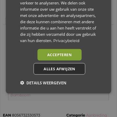
verkeer te analyseren. We delen ook
informatie over uw gebruik van onze site
Aanvullende informatie
Beoordelingen (0)
met onze advertentie- en analysepartners,
die deze kunnen combineren met andere
informatie die u aan hen heeft verstrekt of
die zij hebben verzameld door uw gebruik
Aanvullende
van hun diensten.
Privacybeleid
informatie
ACCEPTEREN
Gewicht
ALLES AFWIJZEN
1 kg
Merk
DETAILS WEERGEVEN
Bamboom
EAN
8056732330573
Categorie
Aanbieding