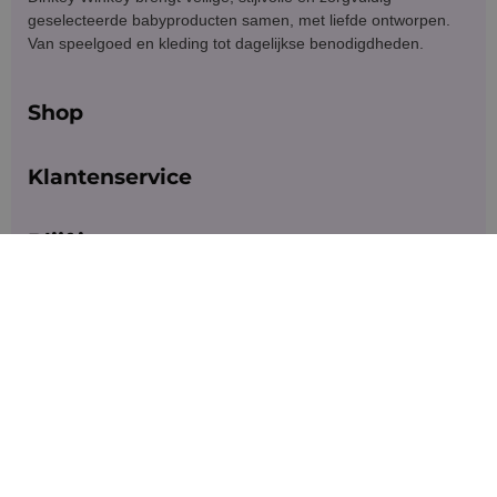
geselecteerde babyproducten samen, met liefde ontworpen.
Van speelgoed en kleding tot dagelijkse benodigdheden.
Shop
Klantenservice
Blijf in contact
Meld je aan voor exclusieve aanbiedingen en updates.
Versturen