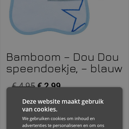
Bamboom – Dou Dou
speendoekje, – blauw
€
4,95
€
2,99
Deze website maakt gebruik
Slechts 2 resterend op voorraad
van cookies.
Toevoegen aan winkelwagen
We gebruiken cookies om inhoud en
advertenties te personaliseren en om ons