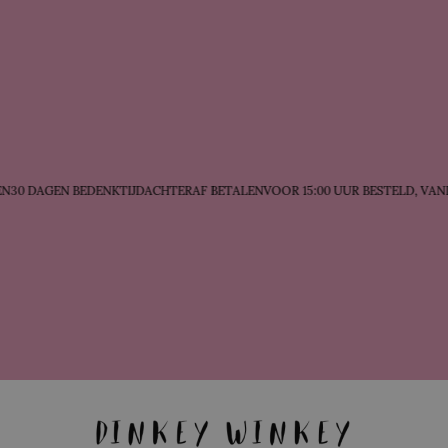
30 DAGEN BEDENKTIJD
ACHTERAF BETALEN
VOOR 15:00 UUR BESTELD, VAND