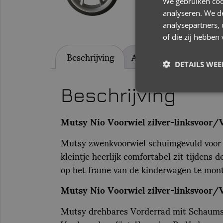
We gebruiken coo
analyseren. We de
analysepartners,
of die zij hebbe
Beschrijving
Aanvullende informatie
DETAILS WE
Beschrijving
Mutsy Nio Voorwiel zilver-linksvoor/
Mutsy zwenkvoorwiel schuimgevuld voor 
kleintje heerlijk comfortabel zit tijden
op het frame van de kinderwagen te monter
Mutsy Nio Voorwiel zilver-linksvoor/
Mutsy drehbares Vorderrad mit Schaumst