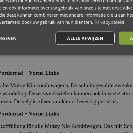
kies om inhoud en advertenties te personaliseren en om ons ver
len ook informatie over uw gebruik van onze site met onze adver
 die deze kunnen combineren met andere informatie die u aan hen
n verzameld door uw gebruik van hun diensten.
Privacybeleid
Beoordelingen (0)
ERGEVEN
ALLES AFWIJZEN
A
Vorderrad – Vorne Links
alle Mutsy Nio combiwagens. De schuimgevulde zwenkend
s de wandeling. Deze zwenkwielen kunnen ook in vaste sta
en. De velg is zilver van kleur. Levering per stuk.
Vorderrad – Vorne Links
offfüllung für alle Mutsy Nio Kombiwagen. Das mit Sch