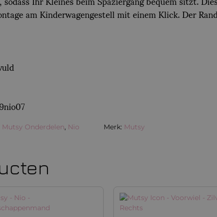
 sodass Ihr Kleines beim Spaziergang bequem sitzt. Dies
ntage am Kinderwagengestell mit einem Klick. Der Rand i
vuld
 9nio07
Mutsy Onderdelen
,
Nio
Merk:
Mutsy
ducten