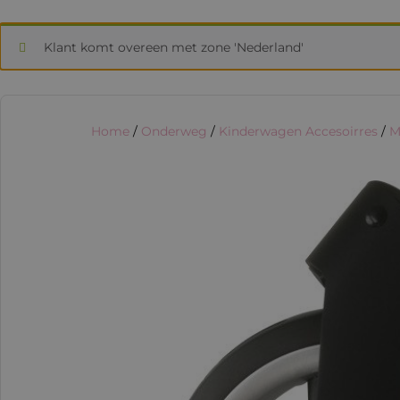
Klant komt overeen met zone 'Nederland'
Home
/
Onderweg
/
Kinderwagen Accesoirres
/
M