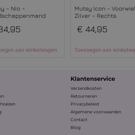
y – Nio –
Mutsy Icon – Voorwiel
dschappenmand
Zilver – Rechts
34,95
€
44,95
oegen aan winkelwagen
Toevoegen aan winkelw
Klantenservice
Verzendkosten
en
Retourneren
nhoezen
Privacybeleid
g
Algemene voorwaarden
Contact
Blog