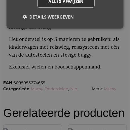
ALLES AFWIJZEN
Dit is een compleet nieuw frame voor de Mutsy
Nio Kinderwagens. Het frame bevat een cognac
DETAILS WEERGEVEN
kleurige duwstang
Het onderstel is op 3 manieren te gebruiken: als
kinderwagen met reiswieg, reissysteem met één
van de autostoelen en stevige buggy.
Exclusief wielen en boodschappenmand.
EAN
6095955674639
Categorieën
Mutsy Onderdelen
,
Nio
Merk:
Mutsy
Gerelateerde producten