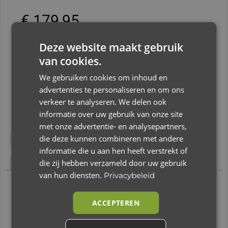
€
179,95
Deze website maakt gebruik
Slechts 1 resterend op voorraad
van cookies.
Toevoegen aan winkelwagen
We gebruiken cookies om inhoud en
advertenties te personaliseren en om ons
verkeer te analyseren. We delen ook
informatie over uw gebruik van onze site
Beschrijving
Aanvullende informatie
met onze advertentie- en analysepartners,
die deze kunnen combineren met andere
Beoordelingen (0)
informatie die u aan hen heeft verstrekt of
die zij hebben verzameld door uw gebruik
van hun diensten.
Privacybeleid
Beschrijving
ACCEPTEREN
Mutsy Nio Frame Zilver