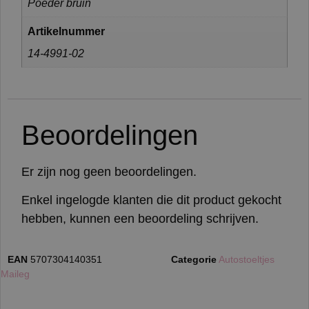
Poeder bruin
Artikelnummer
14-4991-02
Beoordelingen
Er zijn nog geen beoordelingen.
Enkel ingelogde klanten die dit product gekocht
hebben, kunnen een beoordeling schrijven.
EAN
5707304140351
Categorie
Autostoeltjes
:
Maileg