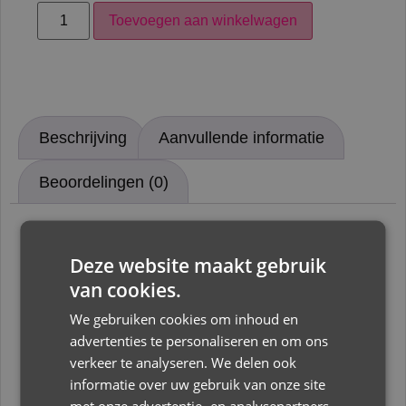
Toevoegen aan winkelwagen
Beschrijving
Aanvullende informatie
Beoordelingen (0)
Beschrijving
Deze website maakt gebruik
van cookies.
Maileg Konijn Knuffel Mini 13 cm Poeder
We gebruiken cookies om inhoud en
Dit konijntje is gemaakt van een heel zacht en
advertenties te personaliseren en om ons
uniek pluche. Het heeft een mooie strik om de
verkeer te analyseren. We delen ook
informatie over uw gebruik van onze site
nek. Het ziet er heel lief uit en zal binnenkort
met onze advertentie- en analysepartners,