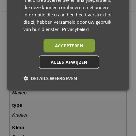
iemands beste vriend zijn.
die deze kunnen combineren met andere
informatie die u aan hen heeft verstrekt of
die zij hebben verzameld door uw gebruik
Aanvullende
van hun diensten.
Privacybeleid
informatie
ACCEPTEREN
Gewicht
ALLES AFWIJZEN
1 kg
DETAILS WEERGEVEN
Merk
Maileg
type
Knuffel
Kleur