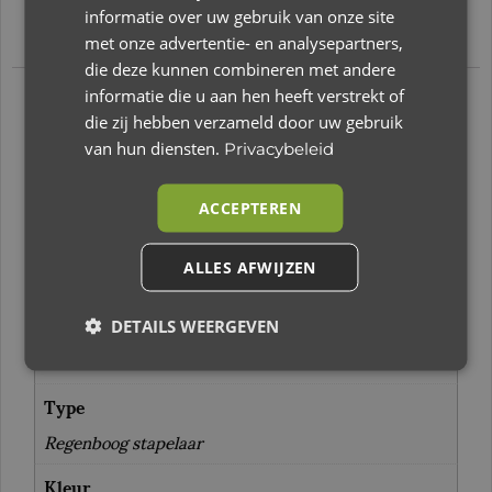
staan van de veelzijdigheid van dit speelgoed.
informatie over uw gebruik van onze site
met onze advertentie- en analysepartners,
die deze kunnen combineren met andere
informatie die u aan hen heeft verstrekt of
Aanvullende
die zij hebben verzameld door uw gebruik
van hun diensten.
Privacybeleid
informatie
ACCEPTEREN
Gewicht
1 kg
ALLES AFWIJZEN
Merk
DETAILS WEERGEVEN
Little Dutch
Type
Regenboog stapelaar
Kleur