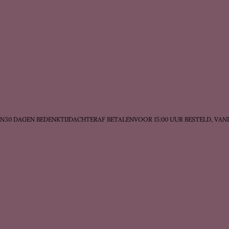
30 DAGEN BEDENKTIJD
ACHTERAF BETALEN
VOOR 15:00 UUR BESTELD, VAND