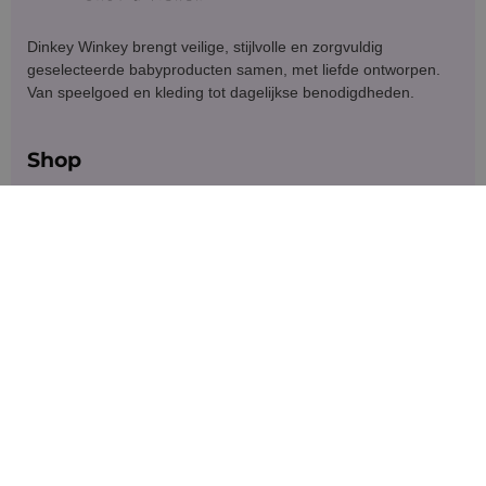
Dinkey Winkey brengt veilige, stijlvolle en zorgvuldig
geselecteerde babyproducten samen, met liefde ontworpen.
Van speelgoed en kleding tot dagelijkse benodigdheden.
Shop
Klantenservice
Blijf in contact
Meld je aan voor exclusieve aanbiedingen en updates.
Versturen