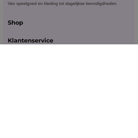
Van speelgoed en kleding tot dagelijkse benodigdheden.
Shop
Klantenservice
Blijf in contact
Meld je aan voor exclusieve aanbiedingen en updates.
Versturen
© 2026 — Dinkey Winkey