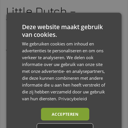
Little Dutch –
Verhalen Projector –
Deze website maakt gebruik
Zaklamp – Roze
van cookies.
Breng verwondering tot leven met de
We gebruiken cookies om inhoud en
advertenties te personaliseren en om ons
verhalen van deze projector zaklamp voor
verkeer te analyseren. We delen ook
kinderen!
informatie over uw gebruik van onze site
met onze advertentie- en analysepartners,
€
19,79
die deze kunnen combineren met andere
informatie die u aan hen heeft verstrekt of
die zij hebben verzameld door uw gebruik
Op voorraad
van hun diensten.
Privacybeleid
Toevoegen aan winkelwagen
ACCEPTEREN