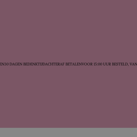
30 DAGEN BEDENKTIJD
ACHTERAF BETALEN
VOOR 15:00 UUR BESTELD, VAN