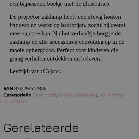
een bijpassend boekje met de illustraties.
De projector zaklamp heeft een stevig houten
handvat en werkt op batterijen, zodat hij overal
mee naartoe kan. Na het verhaaltje berg je de
zaklamp en alle accessoires eenvoudig op in de
mooie opbergdoos. Perfect voor kinderen die
graag verhalen ontdekken en beleven.
Leeftijd: vanaf 3 jaar.
EAN
8713291447806
Categorieën
Speelgoed
,
Overig Speelgoed
,
Verlichting
:
Little Dutch
Gerelateerde