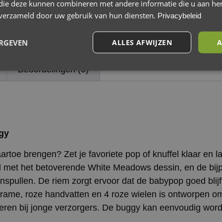
 die deze kunnen combineren met andere informatie die u aan hen
n verzameld door uw gebruik van hun diensten.
Privacybeleid
ERGEVEN
ALLES AFWIJZEN
A
e
Beoordelingen (0)
gy
artoe brengen? Zet je favoriete pop of knuffel klaar en
erd met het betoverende White Meadows dessin, en de bi
nspullen. De riem zorgt ervoor dat de babypop goed blijft
me, roze handvatten en 4 roze wielen is ontworpen om 
steren bij jonge verzorgers. De buggy kan eenvoudig w