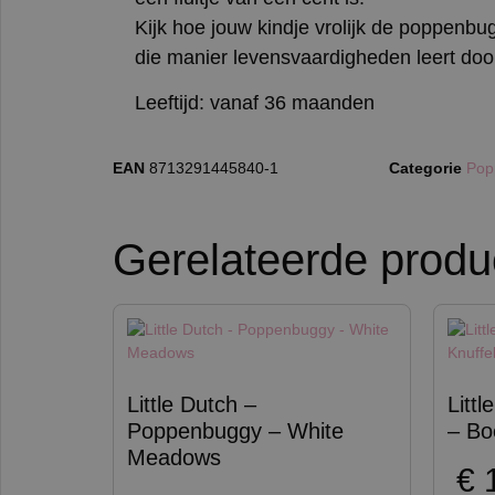
Kijk hoe jouw kindje vrolijk de poppenbu
die manier levensvaardigheden leert doo
Leeftijd: vanaf 36 maanden
EAN
8713291445840-1
Categorie
Pop
Gerelateerde produ
Little Dutch –
Littl
Poppenbuggy – White
– Bo
Meadows
€
1