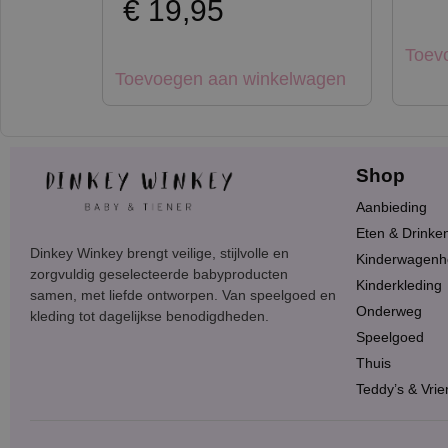
€
19,95
Toev
Toevoegen aan winkelwagen
Shop
Aanbieding
Eten & Drinke
Dinkey Winkey brengt veilige, stijlvolle en
Kinderwagenh
zorgvuldig geselecteerde babyproducten
Kinderkleding
samen, met liefde ontworpen. Van speelgoed en
Onderweg
kleding tot dagelijkse benodigdheden.
Speelgoed
Thuis
Teddy’s & Vrie