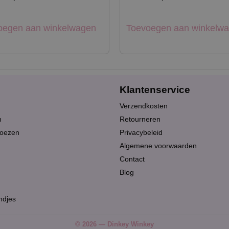
oegen aan winkelwagen
Toevoegen aan winkelw
Klantenservice
Verzendkosten
n
Retourneren
oezen
Privacybeleid
Algemene voorwaarden
Contact
Blog
ndjes
© 2026 — Dinkey Winkey