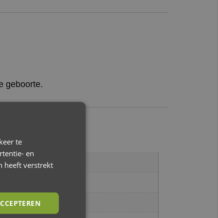
de geboorte.
keer te
tentie- en
 heeft verstrekt
CCEPTEREN