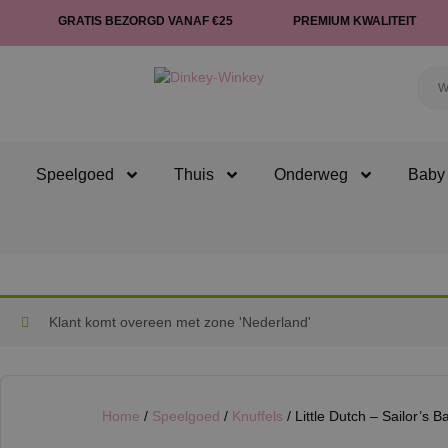
GRATIS BEZORGD VANAF €25
PREMIUM KWALITEIT
Speelgoed
Thuis
Onderweg
Baby 
Klant komt overeen met zone 'Nederland'
Home
/
Speelgoed
/
Knuffels
/ Little Dutch – Sailor’s