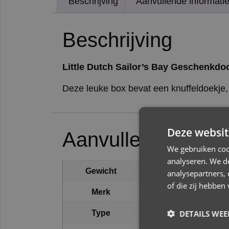
Beschrijving
Aanvullende informati
Beschrijving
Little Dutch Sailor’s Bay Geschenkdo
Deze leuke box bevat een knuffeldoekje, 
Deze websit
Aanvullende infor
We gebruiken coo
analyseren. We de
1 kg
Gewicht
analysepartners,
of die zij hebbe
Merk
Little Dutch
DETAILS WE
Type
Sailor's Bay Geschenkd