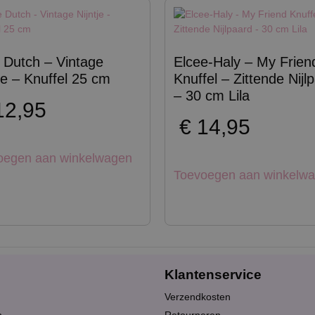
le Dutch – Vintage
Elcee-Haly – My Frien
tje – Knuffel 25 cm
Knuffel – Zittende Nijl
– 30 cm Lila
2,95
€
14,95
oegen aan winkelwagen
Toevoegen aan winkelw
Klantenservice
Verzendkosten