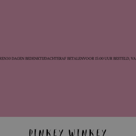
N
30 DAGEN BEDENKTIJD
ACHTERAF BETALEN
VOOR 15:00 UUR BESTELD, VA