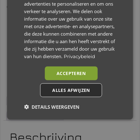
advertenties te personaliseren en om ons
en woorden bij de plaatjes benoemen.
verkeer te analyseren. We delen ook
informatie over uw gebruik van onze site
met onze advertentie- en analysepartners,
€
14,95
die deze kunnen combineren met andere
informatie die u aan hen heeft verstrekt of
Slechts 3 resterend op voorraad
die zij hebben verzameld door uw gebruik
van hun diensten.
Privacybeleid
Toevoegen aan winkelwagen
ACCEPTEREN
ALLES AFWIJZEN
Beschrijving
Aanvullende informatie
DETAILS WEERGEVEN
Beoordelingen (0)
Beschrijving