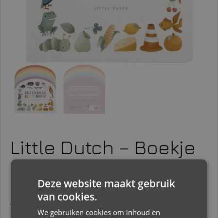
Little Dutch – Boekje
– Regenboog
Kleurenboek
Deze website maakt gebruik
van cookies.
Aan de hand van de vele illustraties leren
We gebruiken cookies om inhoud en
kinderen spelenderwijs kleuren herkennen