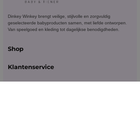
Dinkey Winkey brengt veilige, stijlvolle en zorgvuldig
geselecteerde babyproducten samen, met liefde ontworpen.
Van speelgoed en kleding tot dagelijkse benodigdheden.
Shop
Klantenservice
Blijf in contact
Meld je aan voor exclusieve aanbiedingen en updates.
Versturen