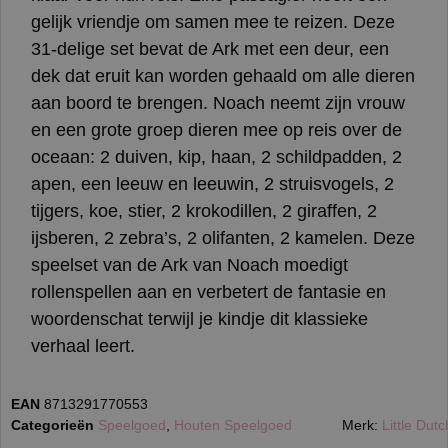
gelijk vriendje om samen mee te reizen. Deze
31-delige set bevat de Ark met een deur, een
dek dat eruit kan worden gehaald om alle dieren
aan boord te brengen. Noach neemt zijn vrouw
en een grote groep dieren mee op reis over de
oceaan: 2 duiven, kip, haan, 2 schildpadden, 2
apen, een leeuw en leeuwin, 2 struisvogels, 2
tijgers, koe, stier, 2 krokodillen, 2 giraffen, 2
ijsberen, 2 zebra’s, 2 olifanten, 2 kamelen. Deze
speelset van de Ark van Noach moedigt
rollenspellen aan en verbetert de fantasie en
woordenschat terwijl je kindje dit klassieke
verhaal leert.
EAN
8713291770553
Categorieën
Speelgoed
,
Houten Speelgoed
Merk:
Little Dutc