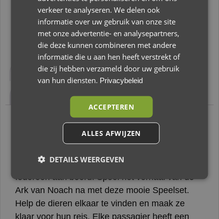
Toevoegen aan winkelwagen
verkeer te analyseren. We delen ook
informatie over uw gebruik van onze site
met onze advertentie- en analysepartners,
die deze kunnen combineren met andere
informatie die u aan hen heeft verstrekt of
die zij hebben verzameld door uw gebruik
Beschrijving
Aanvullende informatie
van hun diensten.
Privacybeleid
Beoordelingen (0)
ACCEPTEREN
Beschrijving
ALLES AFWIJZEN
Little Dutch – Ark van Noach FSC
DETAILS WEERGEVEN
Iedereen aan boord! Speel het verhaal van de
Ark van Noach na met deze mooie Speelset.
Help de dieren elkaar te vinden en maak ze
klaar voor hun reis. Elke passagier heeft een