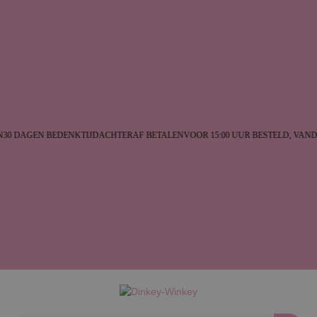
0 DAGEN BEDENKTIJD
ACHTERAF BETALEN
VOOR 15:00 UUR BESTELD, VAND