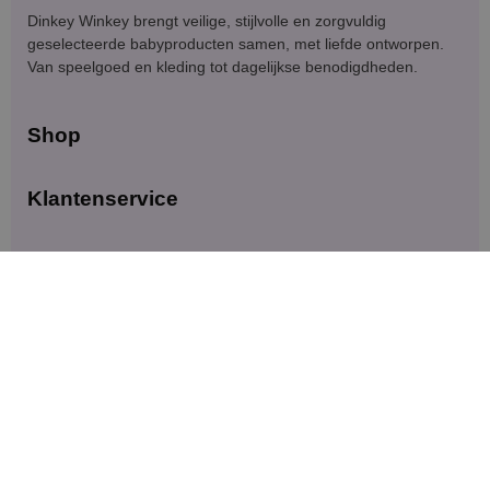
Dinkey Winkey brengt veilige, stijlvolle en zorgvuldig
geselecteerde babyproducten samen, met liefde ontworpen.
Van speelgoed en kleding tot dagelijkse benodigdheden.
Shop
Klantenservice
Blijf in contact
Meld je aan voor exclusieve aanbiedingen en updates.
Versturen