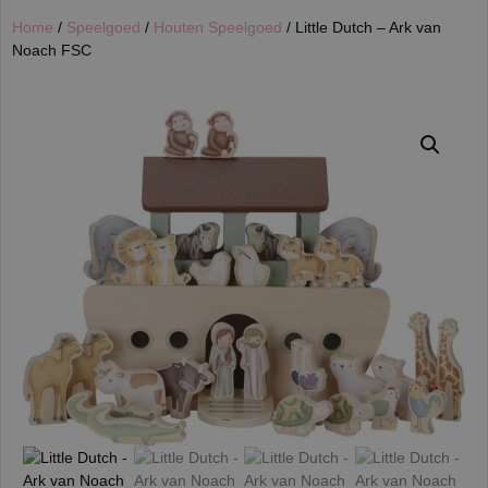
Home
/
Speelgoed
/
Houten Speelgoed
/ Little Dutch – Ark van
Noach FSC