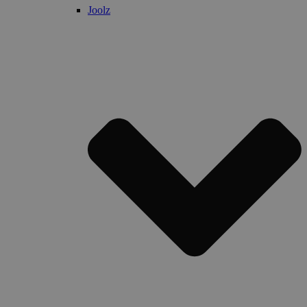
Joolz