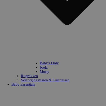
Baby’s Only
Joolz
Mutsy
Rugzakken
Verzorgingstassen & Luiertassen
Baby Essentials