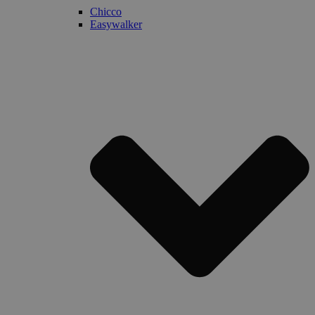
Chicco
Easywalker