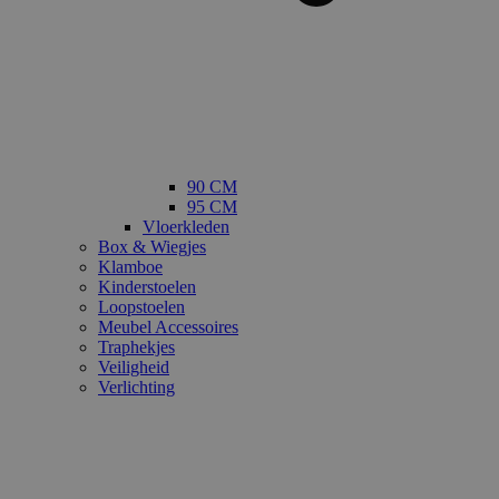
90 CM
95 CM
Vloerkleden
Box & Wiegjes
Klamboe
Kinderstoelen
Loopstoelen
Meubel Accessoires
Traphekjes
Veiligheid
Verlichting