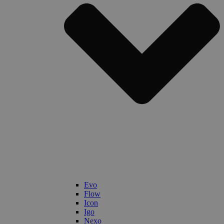
Evo
Flow
Icon
Igo
Nexo