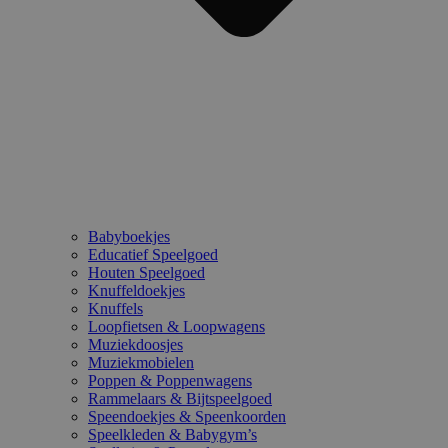
Babyboekjes
Educatief Speelgoed
Houten Speelgoed
Knuffeldoekjes
Knuffels
Loopfietsen & Loopwagens
Muziekdoosjes
Muziekmobielen
Poppen & Poppenwagens
Rammelaars & Bijtspeelgoed
Speendoekjes & Speenkoorden
Speelkleden & Babygym’s