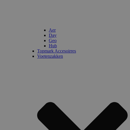
Aer
Day
Geo
Hub
Topmark Accesoirres
Voetenzakken