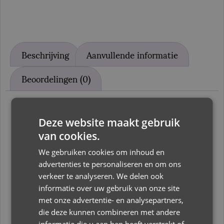
Beschrijving
Aanvullende informatie
Beoordelingen (0)
Beschrijving
Deze website maakt gebruik
van cookies.
Lief! Lifestyle Set van 2 spenen in verpakking
– Girl
We gebruiken cookies om inhoud en
advertenties te personaliseren en om ons
De fopspeen van Lief! zorgt ervoor dat je baby
verkeer te analyseren. We delen ook
rustig wordt en blijft. Omdat een speen zachter
informatie over uw gebruik van onze site
is dan een duim, komt er minder druk op de
met onze advertentie- en analysepartners,
tandjes te staan. Deze fopspeen is geschikt voor
die deze kunnen combineren met andere
informatie die u aan hen heeft verstrekt of