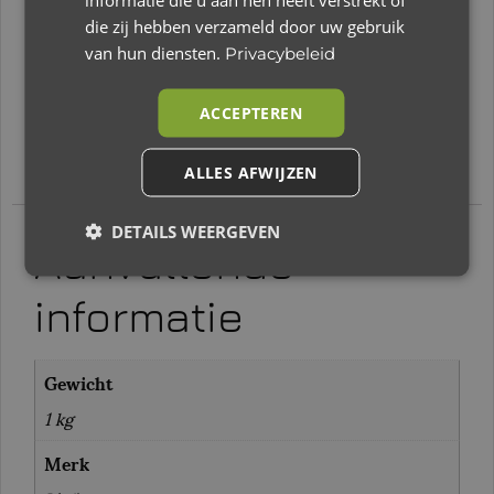
kinderen vanaf 1 jaar. Deze fopspeen is turquoise
die zij hebben verzameld door uw gebruik
van kleur.
van hun diensten.
Privacybeleid
Kenmerken Lief! Fopspeen:
• Geschikt voor kinderen vanaf 1 jaar
ACCEPTEREN
• Vrolijk ontwerp
ALLES AFWIJZEN
DETAILS WEERGEVEN
Aanvullende
informatie
Gewicht
1 kg
Merk