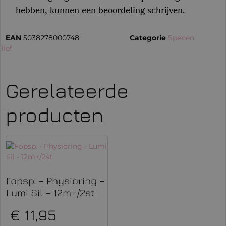
hebben, kunnen een beoordeling schrijven.
EAN
5038278000748
Categorie
Spenen
:
lief
Gerelateerde
producten
Fopsp. – Physioring –
Lumi Sil – 12m+/2st
€
11,95