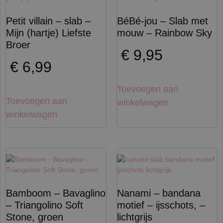
Petit villain – slab –
BéBé-jou – Slab met
Mijn (hartje) Liefste
mouw – Rainbow Sky
Broer
€
9,95
€
6,99
Toevoegen aan
Toevoegen aan
winkelwagen
winkelwagen
Bamboom – Bavaglino
Nanami – bandana
– Triangolino Soft
motief – ijsschots, –
Stone, groen
lichtgrijs