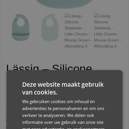
Lässig – Silicone
Slabbetje – Little
Deze website maakt gebruik
Chums – Mouse
van cookies.
Groen
We gebruiken cookies om inhoud en
advertenties te personaliseren en om ons
Het Groene siliconen slabbetje uit de Little Chums-
verkeer te analyseren. We delen ook
collectie met een diepe, vormstabiele lekbak vangt
informatie over uw gebruik van onze site
betrouwbaar op wat je mond mist.
met onze advertentie- en analysepartners,