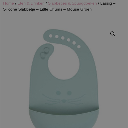
Home
/
Eten & Drinken
/
Slabbetjes & Spuugdoeken
/ Lässig –
Silicone Slabbetje – Little Chums – Mouse Groen