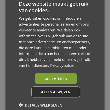
beginnen door te komen. De bijtring is voorzien
Deze website maakt gebruik
van een vrolijke armband met verschillende
van cookies.
figuurtjes die je kindje erg interessant zal
We gebruiken cookies om inhoud en
vinden. Doordat je kindje op de ring en armband
advertenties te personaliseren en om ons
bijt zal het tandvlees wat verzachten en zullen
verkeer te analyseren. We delen ook
de doorkomende tandjes minder pijn doen.
informatie over uw gebruik van onze site
Wanneer je het speeltje korte tijd in de koelkast
met onze advertentie- en analysepartners,
die deze kunnen combineren met andere
bewaart zal het een heerlijk verkoelend effect
informatie die u aan hen heeft verstrekt of
geven. Verder is de bijtring gemaakt van
die zij hebben verzameld door uw gebruik
hoogwaardig materiaal en gemakkelijk vast te
van hun diensten.
Privacybeleid
houden met kleine kinderhandjes.
ACCEPTEREN
Aanvullende
ALLES AFWIJZEN
informatie
DETAILS WEERGEVEN