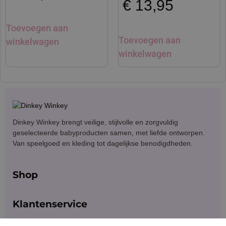
€
13,95
Toevoegen aan
Toevoegen aan
winkelwagen
winkelwagen
Dinkey Winkey brengt veilige, stijlvolle en zorgvuldig
geselecteerde babyproducten samen, met liefde ontworpen.
Van speelgoed en kleding tot dagelijkse benodigdheden.
Shop
Klantenservice