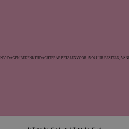
30 DAGEN BEDENKTIJD
ACHTERAF BETALEN
VOOR 15:00 UUR BESTELD, VAN