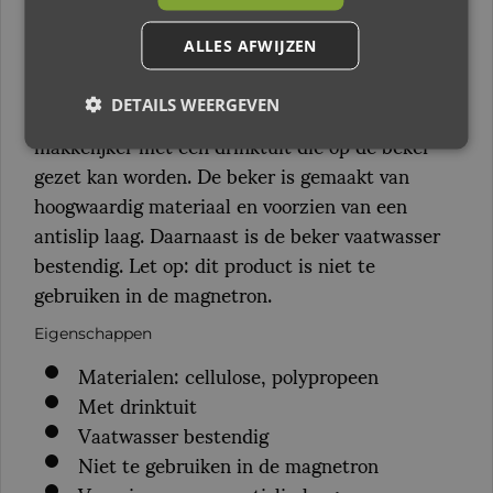
Mouse
Deze Lässig Little Chums Sippy Cup Mouse is
ALLES AFWIJZEN
gemaakt voor kinderen die zelfstandig willen
leren drinken. En in het begin is dat nog
DETAILS WEERGEVEN
makkelijker met een drinktuit die op de beker
gezet kan worden. De beker is gemaakt van
hoogwaardig materiaal en voorzien van een
antislip laag. Daarnaast is de beker vaatwasser
bestendig. Let op: dit product is niet te
gebruiken in de magnetron.
Eigenschappen
Materialen: cellulose, polypropeen
Met drinktuit
Vaatwasser bestendig
Niet te gebruiken in de magnetron