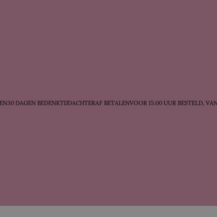
30 DAGEN BEDENKTIJD
ACHTERAF BETALEN
VOOR 15:00 UUR BESTELD, VAN