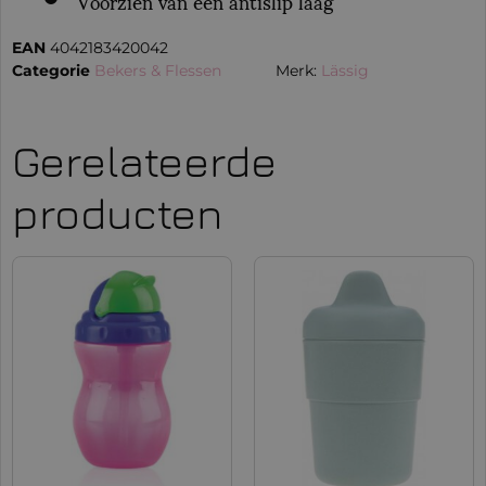
Voorzien van een antislip laag
EAN
4042183420042
Categorie
Bekers & Flessen
Merk:
Lässig
Gerelateerde
producten