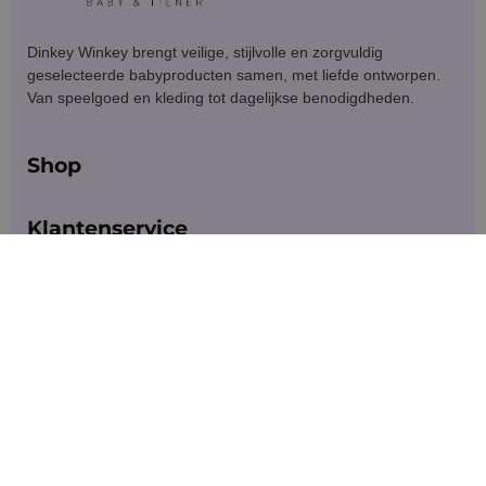
Dinkey Winkey brengt veilige, stijlvolle en zorgvuldig
geselecteerde babyproducten samen, met liefde ontworpen.
Van speelgoed en kleding tot dagelijkse benodigdheden.
Shop
Klantenservice
Blijf in contact
Meld je aan voor exclusieve aanbiedingen en updates.
Versturen