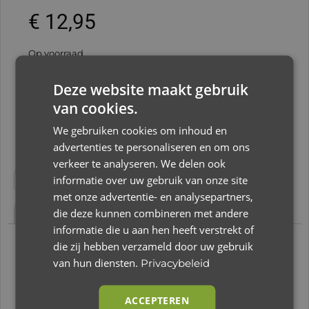
€
12,95
Op voorraad
Toevoegen aan winkelwagen
Deze website maakt gebruik
van cookies.
We gebruiken cookies om inhoud en
advertenties te personaliseren en om ons
Beschrijving
Aanvullende informatie
verkeer te analyseren. We delen ook
informatie over uw gebruik van onze site
Beoordelingen (0)
met onze advertentie- en analysepartners,
die deze kunnen combineren met andere
informatie die u aan hen heeft verstrekt of
die zij hebben verzameld door uw gebruik
Beschrijving
van hun diensten.
Privacybeleid
Lässig Drinkbeker Little Chums Sippy Cup
ACCEPTEREN