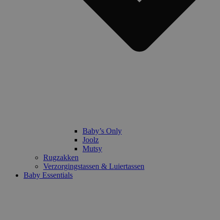
Baby’s Only
Joolz
Mutsy
Rugzakken
Verzorgingstassen & Luiertassen
Baby Essentials