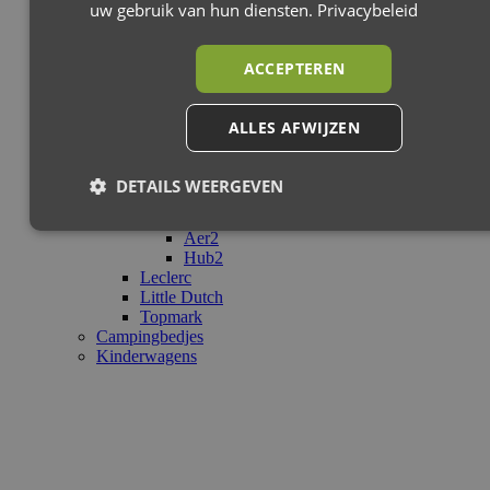
uw gebruik van hun diensten.
Privacybeleid
ACCEPTEREN
ALLES AFWIJZEN
DETAILS WEERGEVEN
Aer2
Hub2
Leclerc
Little Dutch
Topmark
Campingbedjes
Kinderwagens