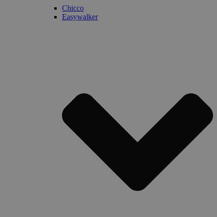
Chicco
Easywalker