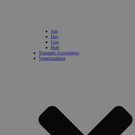
Aer
Day
Geo
Hub
Topmark Accesoirres
Voetenzakken