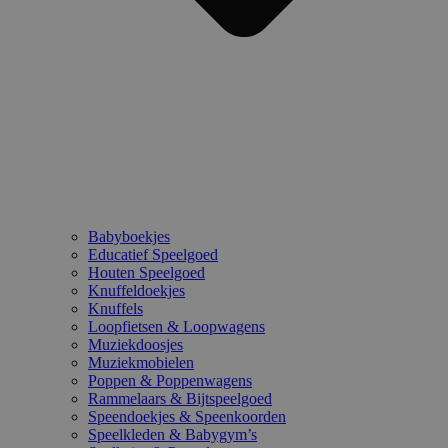
Babyboekjes
Educatief Speelgoed
Houten Speelgoed
Knuffeldoekjes
Knuffels
Loopfietsen & Loopwagens
Muziekdoosjes
Muziekmobielen
Poppen & Poppenwagens
Rammelaars & Bijtspeelgoed
Speendoekjes & Speenkoorden
Speelkleden & Babygym’s