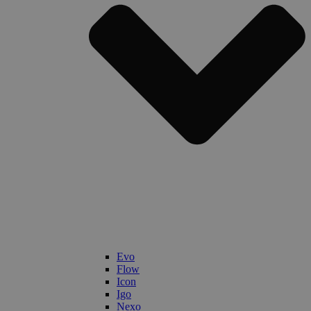
Evo
Flow
Icon
Igo
Nexo