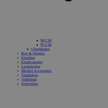
90 CM
95 CM
Vloerkleden
Box & Wiegjes
Klamboe
Kinderstoelen
Loopstoelen
Meubel Accessoires
Traphekjes
Veiligheid
Verlichting