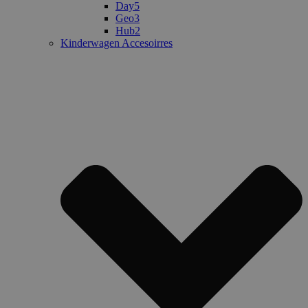
Day5
Geo3
Hub2
Kinderwagen Accesoirres