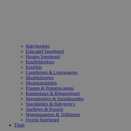
Babyboekjes
Educatief Speelgoed
Houten Speelgoed
Knuffeldoekjes
Knuffels
Loopfietsen & Loopwagens
Muziekdoosjes
Muziekmobielen
Poppen & Poppenwagens
Rammelaars & Bijtspeelgoed
Speendoekjes & Speenkoorden
Speelkleden & Babygym’s
Spelletjes & Puzzels
Wagenspanners & Trilfiguren
Overig Speelgoed
Thuis