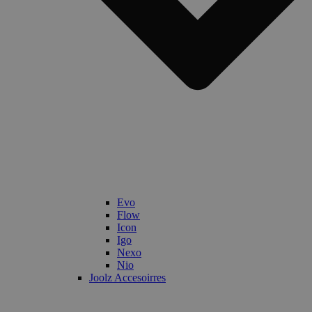
Evo
Flow
Icon
Igo
Nexo
Nio
Joolz Accesoirres