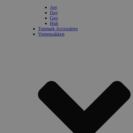
Aer
Day
Geo
Hub
Topmark Accesoirres
Voetenzakken