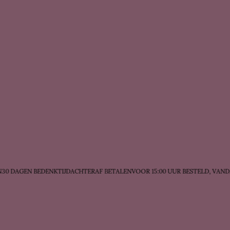
 DAGEN BEDENKTIJD
ACHTERAF BETALEN
VOOR 15:00 UUR BESTELD, VANDA