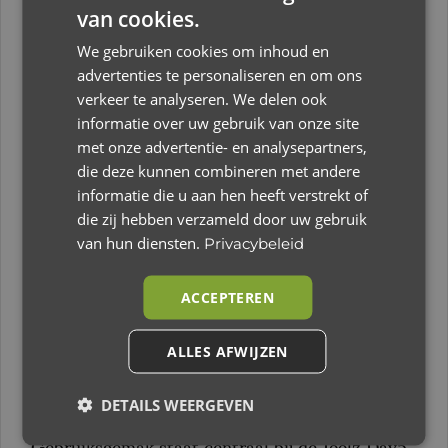
onderweg zijn.
van cookies.
De Joolz Day5 wordt geleverd met een ruime
We gebruiken cookies om inhoud en
reiswieg die optimaal comfort biedt dankzij de
advertenties te personaliseren en om ons
hypoallergene en thermoregulated matras. Deze
verkeer te analyseren. We delen ook
wieg is voorzien van ventilatie, zodat je kindje
informatie over uw gebruik van onze site
altijd in een prettige omgeving kan rusten. De
met onze advertentie- en analysepartners,
die deze kunnen combineren met andere
verstelbare zonnekap met UPF50+ bescherming
informatie die u aan hen heeft verstrekt of
zorgt ervoor dat je kleintje beschermd is tegen
die zij hebben verzameld door uw gebruik
de zon en andere weersomstandigheden. Na
van hun diensten.
Privacybeleid
ongeveer 6 maanden schakel je eenvoudig over
naar de omkeerbare zitting, die in drie standen
ACCEPTEREN
verstelbaar is, inclusief een ergonomische
slaapstand. Het zachte materiaal en de 5-
ALLES AFWIJZEN
puntsgordel zorgen ervoor dat je kindje veilig en
comfortabel zit tijdens iedere rit.
DETAILS WEERGEVEN
Gebruiksgemak staat centraal bij de Joolz Day5.