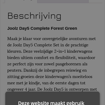
Beschrijving
Joolz Day5 Complete Forest Green
Maak je klaar voor onvergetelijke avonturen met
de Joolz Day5 Complete Set in de prachtige
kleuren. Deze veelzijdige 2-in-1 kinderwagens
bieden ultiem comfort en flexibiliteit, waardoor
ze perfect zijn voor zowel pasgeborenen als
peuters. Dankzij de inbegrepen reiswieg en
zitting groeien deze kinderwagen’s moeiteloos
mee met je kindje, van de eerste dagen tot
ongeveer 4 jaar. De Joolz Day5 is ontworpen met
het oog op functionaliteit, veiligheid en stijl,
zodat jij en je kindje altijd comfortabel en in stijl
Deze website maakt gebruik