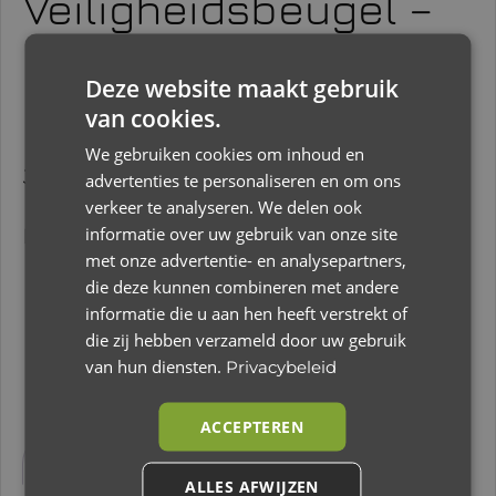
Veiligheidsbeugel –
uitvalbeugel – Joolz
– Day 1 +2 + 3 / Geo 1
Deze website maakt gebruik
van cookies.
+ 2
We gebruiken cookies om inhoud en
Joolz veiligheidsbeugel voor de Joolz Day,
advertenties te personaliseren en om ons
Day 2, Day 3, Day + en de Joolz Geo, Geo 2
verkeer te analyseren. We delen ook
informatie over uw gebruik van onze site
kinderwagens.
met onze advertentie- en analysepartners,
die deze kunnen combineren met andere
informatie die u aan hen heeft verstrekt of
Dit product is nu niet op voorraad en niet beschikbaar.
die zij hebben verzameld door uw gebruik
van hun diensten.
Privacybeleid
ACCEPTEREN
Beschrijving
Aanvullende informatie
ALLES AFWIJZEN