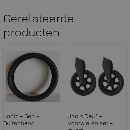
Gerelateerde
producten
Joolz – Geo –
Joolz Day³ –
Buitenband
voorwielen set –
zwart