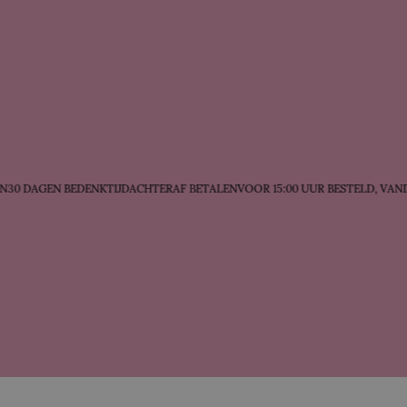
30 DAGEN BEDENKTIJD
ACHTERAF BETALEN
VOOR 15:00 UUR BESTELD, VAN