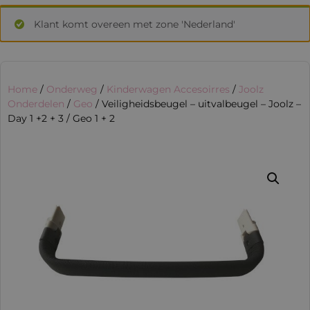
Klant komt overeen met zone 'Nederland'
Home
/
Onderweg
/
Kinderwagen Accesoirres
/
Joolz
Onderdelen
/
Geo
/ Veiligheidsbeugel – uitvalbeugel – Joolz –
Day 1 +2 + 3 / Geo 1 + 2