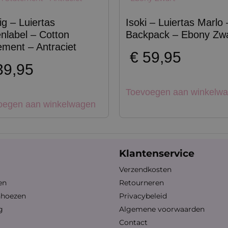
ig – Luiertas
Isoki – Luiertas Marlo 
nlabel – Cotton
Backpack – Ebony Zwa
ement – Antraciet
€
59,95
9,95
Toevoegen aan winkelw
oegen aan winkelwagen
Klantenservice
Verzendkosten
en
Retourneren
nhoezen
Privacybeleid
g
Algemene voorwaarden
Contact