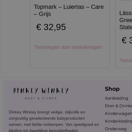
Topmark – Luiertas – Care
Läss
– Grijs
Gree
€
32,95
Stat
€
3
Toevoegen aan winkelwagen
Toev
Shop
Aanbieding
Eten & Drink
Dinkey Winkey brengt veilige, stijlvolle en
Kinderwage
zorgvuldig geselecteerde babyproducten
Kinderkledin
samen, met liefde ontworpen. Van speelgoed en
Onderweg
kleding tot dagelijkse benodigdheden.