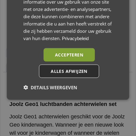
informatie over uw gebruik van onze site
met onze advertentie- en analysepartners,
Toevoegen aan winkelwagen
die deze kunnen combineren met andere
informatie die u aan hen heeft verstrekt of
die zij hebben verzameld door uw gebruik
van hun diensten.
Privacybeleid
Beschrijving
Aanvullende informatie
ACCEPTEREN
Beoordelingen (0)
ALLES AFWIJZEN
Beschrijving
DETAILS WEERGEVEN
Joolz Geo1 luchtbanden achterwielen set
Joolz Geo1 achterwielen geschikt voor de Joolz
Geo kinderwagen. Wanneer je een nieuwe look
wil voor je kinderwagen of wanneer de wielen