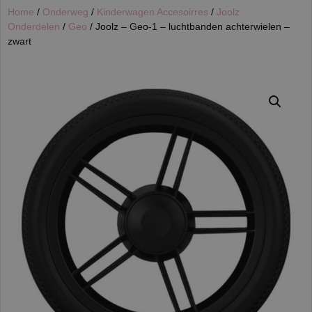
Home
/
Onderweg
/
Kinderwagen Accesoirres
/
Joolz
Onderdelen
/
Geo
/ Joolz – Geo-1 – luchtbanden achterwielen –
zwart