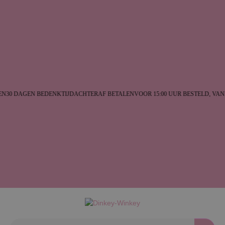
N
30 DAGEN BEDENKTIJD
ACHTERAF BETALEN
VOOR 15:00 UUR BESTELD, VA