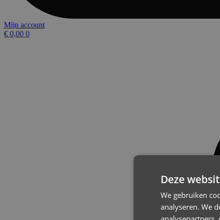
Mijn account
€
0,00
0
Deze websit
We gebruiken coo
analyseren. We de
analysepartners,