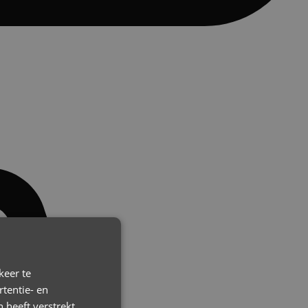
keer te
tentie- en
 heeft verstrekt