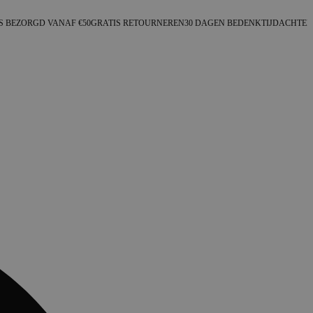
S BEZORGD VANAF €50
GRATIS RETOURNEREN
30 DAGEN BEDENKTIJD
ACHTER