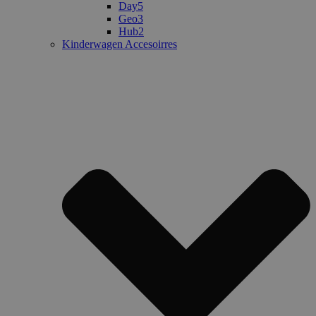
Day5
Geo3
Hub2
Kinderwagen Accesoirres