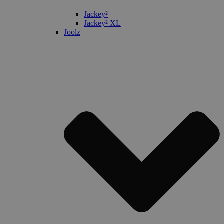
Jackey²
Jackey² XL
Joolz