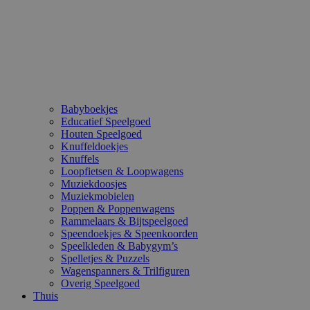
Babyboekjes
Educatief Speelgoed
Houten Speelgoed
Knuffeldoekjes
Knuffels
Loopfietsen & Loopwagens
Muziekdoosjes
Muziekmobielen
Poppen & Poppenwagens
Rammelaars & Bijtspeelgoed
Speendoekjes & Speenkoorden
Speelkleden & Babygym’s
Spelletjes & Puzzels
Wagenspanners & Trilfiguren
Overig Speelgoed
Thuis