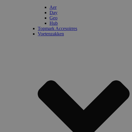
Aer
Day
Geo
Hub
Topmark Accesoirres
Voetenzakken