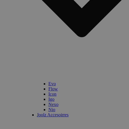
Evo
Flow
Icon
Igo
Nexo
Nio
Joolz Accesoirres