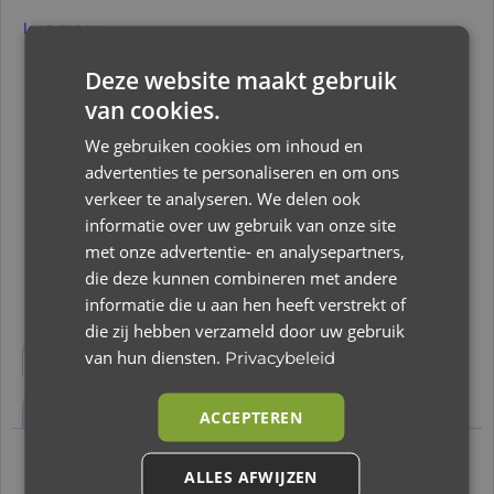
lees meer
Deze website maakt gebruik
€
7,95
van cookies.
We gebruiken cookies om inhoud en
Op voorraad
advertenties te personaliseren en om ons
verkeer te analyseren. We delen ook
Toevoegen aan winkelwagen
informatie over uw gebruik van onze site
met onze advertentie- en analysepartners,
die deze kunnen combineren met andere
informatie die u aan hen heeft verstrekt of
Beschrijving
Aanvullende informatie
die zij hebben verzameld door uw gebruik
van hun diensten.
Privacybeleid
Beoordelingen (0)
ACCEPTEREN
Beschrijving
ALLES AFWIJZEN