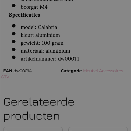
boorgat M4
Specificaties
model: Calabria
kleur: aluminium
gewicht: 100 gram
materiaal: aluminium
artikelnummer: dw00014
EAN
dw00014
Categorie
Meubel Accessoires
:
GTV
Gerelateerde
producten