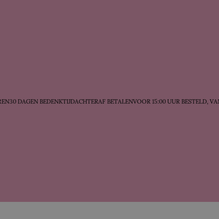
N
30 DAGEN BEDENKTIJD
ACHTERAF BETALEN
VOOR 15:00 UUR BESTELD, VA