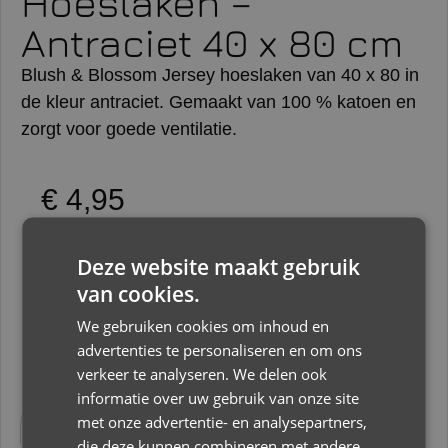
Hoeslaken –
Antraciet 40 x 80 cm
Blush & Blossom Jersey hoeslaken van 40 x 80 in
de kleur antraciet. Gemaakt van 100 % katoen en
zorgt voor goede ventilatie.
€
4,95
Op voorraad
Deze website maakt gebruik
van cookies.
Toevoegen aan winkelwagen
We gebruiken cookies om inhoud en
advertenties te personaliseren en om ons
verkeer te analyseren. We delen ook
informatie over uw gebruik van onze site
Beschrijving
Aanvullende informatie
met onze advertentie- en analysepartners,
die deze kunnen combineren met andere