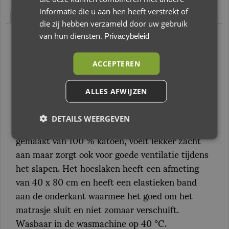
Beoordelingen (0)
informatie die u aan hen heeft verstrekt of
die zij hebben verzameld door uw gebruik
van hun diensten.
Privacybeleid
Beschrijving
ACCEPTEREN
Tryco Blush & Blossom Jersey Hoeslaken
Antraciet 40 x 80 cm
ALLES AFWIJZEN
Je kleine zal heerlijk slapen op dit zachte Jersey
Hoeslaken van Blush & Blossom. Dit hoeslaken is
DETAILS WEERGEVEN
gemaakt van 100 % katoen, voelt lekker zacht
aan maar zorgt ook voor goede ventilatie tijdens
het slapen. Het hoeslaken heeft een afmeting
van 40 x 80 cm en heeft een elastieken band
aan de onderkant waarmee het goed om het
matrasje sluit en niet zomaar verschuift.
Wasbaar in de wasmachine op 40 °C.