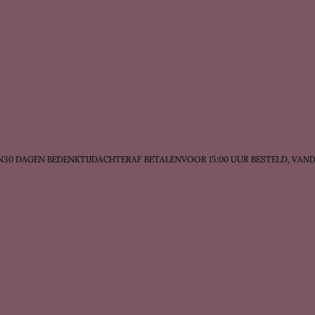
0 DAGEN BEDENKTIJD
ACHTERAF BETALEN
VOOR 15:00 UUR BESTELD, VAND