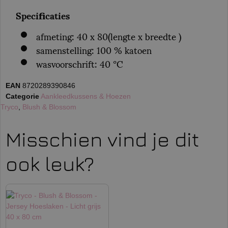
Specificaties
afmeting: 40 x 80(lengte x breedte )
samenstelling: 100 % katoen
wasvoorschrift: 40 °C
EAN
8720289390846
Categorie
Aankleedkussens & Hoezen
:
Tryco
,
Blush & Blossom
Misschien vind je dit
ook leuk?