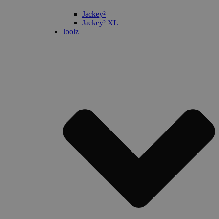
Jackey²
Jackey² XL
Joolz