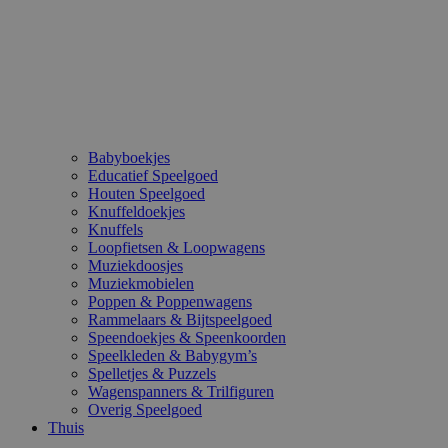
Babyboekjes
Educatief Speelgoed
Houten Speelgoed
Knuffeldoekjes
Knuffels
Loopfietsen & Loopwagens
Muziekdoosjes
Muziekmobielen
Poppen & Poppenwagens
Rammelaars & Bijtspeelgoed
Speendoekjes & Speenkoorden
Speelkleden & Babygym’s
Spelletjes & Puzzels
Wagenspanners & Trilfiguren
Overig Speelgoed
Thuis