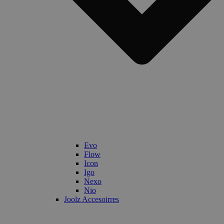
Evo
Flow
Icon
Igo
Nexo
Nio
Joolz Accesoirres