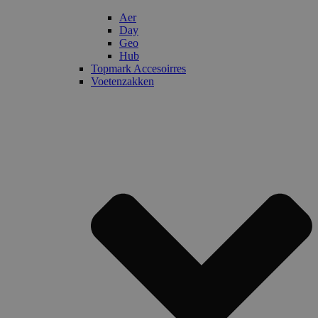
Aer
Day
Geo
Hub
Topmark Accesoirres
Voetenzakken