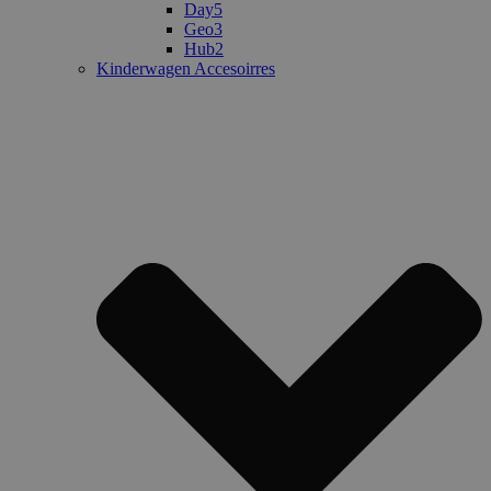
Day5
Geo3
Hub2
Kinderwagen Accesoirres