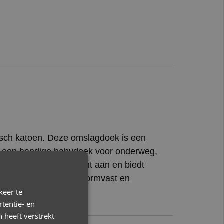
gisch katoen. Deze omslagdoek is een
 het een handige babydoek voor onderweg,
 katoen voelt superzacht aan en biedt
keldeken is wasbaar, vormvast en
keer te
tentie- en
 heeft verstrekt