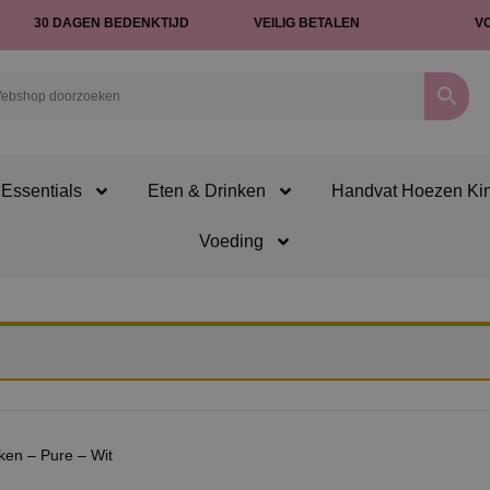
30 DAGEN BEDENKTIJD
VEILIG BETALEN
V
Essentials
Eten & Drinken
Handvat Hoezen Ki
Voeding
ken – Pure – Wit