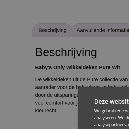
Beschrijving
Aanvullende informati
Beschrijving
Baby’s Only Wikkeldeken Pure Wit
De wikkeldeken uit de Pure collectie va
aanrader voor de babyuitzet, je baby zal
door de uitsparingen past hij namelijk i
Deze websit
veel comfort voor je kindje. De afmetin
We gebruiken coo
kleurecht.
analyseren. We de
analysepartners,