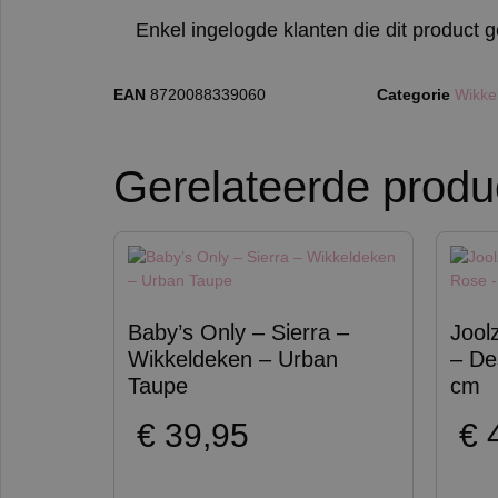
Enkel ingelogde klanten die dit product
EAN
8720088339060
Categorie
Wikke
Gerelateerde produ
Baby’s Only – Sierra –
Jool
Wikkeldeken – Urban
– De
Taupe
cm
€
39,95
€
4