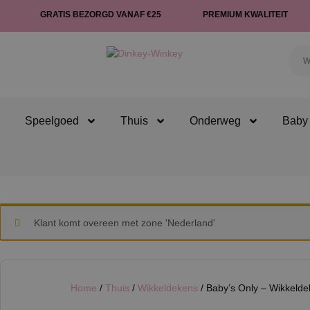
GRATIS BEZORGD VANAF €25
PREMIUM KWALITEIT
Speelgoed
Thuis
Onderweg
Baby 
Klant komt overeen met zone 'Nederland'
Home
/
Thuis
/
Wikkeldekens
/ Baby’s Only – Wikkelde