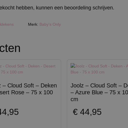
 gekocht hebben, kunnen een beoordeling schrijven.
ldekens
Merk:
Baby’s Only
cten
z – Cloud Soft – Deken
Joolz – Cloud Soft – 
sert Rose – 75 x 100
– Azure Blue – 75 x 1
cm
4,95
€
44,95