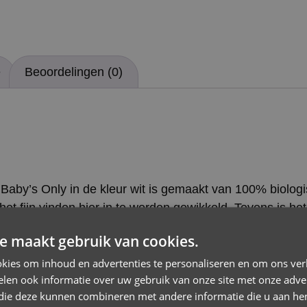
e
Beoordelingen (0)
n Baby’s Only in de kleur wit is gemaakt van 100% biolo
 het fijn vinden hier in te worden gewikkeld. Tevens is
n een autostoel met vijfpuntsgordel. Het 100% ecologisch
e maakt gebruik van cookies.
g van deze omslagdoek is 75×75 cm. De Baby’s Only wik
kies om inhoud en advertenties te personaliseren en om ons ver
len ook informatie over uw gebruik van onze site met onze adver
 die deze kunnen combineren met andere informatie die u aan hen