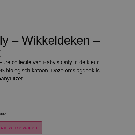
ly – Wikkeldeken –
t
ure collectie van Baby’s Only in de kleur
0% biologisch katoen. Deze omslagdoek is
babyuitzet
raad
aan winkelwagen