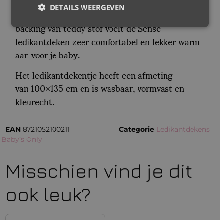
en in de moderne, natuurlijke kleuren past het
perfect in een modieuze babykamer. Door een
DETAILS WEERGEVEN
backing van teddy stof voelt de Sense
ledikantdeken zeer comfortabel en lekker warm
aan voor je baby.
Het ledikantdekentje heeft een afmeting
van 100×135 cm en is wasbaar, vormvast en
kleurecht.
EAN
8721052100211
Categorie
Ledikantdekens
:
Baby’s Only
Misschien vind je dit
ook leuk?