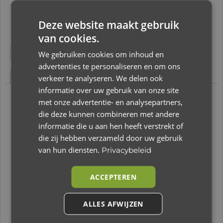
Deze website maakt gebruik
van cookies.
Beschrijving
Aanvullende informatie
We gebruiken cookies om inhoud en
Beoordelingen (0)
advertenties te personaliseren en om ons
verkeer te analyseren. We delen ook
informatie over uw gebruik van onze site
met onze advertentie- en analysepartners,
Beschrijving
die deze kunnen combineren met andere
informatie die u aan hen heeft verstrekt of
Baby’s Only – Sense – Ledikantdeken – Peach
die zij hebben verzameld door uw gebruik
De Baby’s Only ledikantdeken teddy Sense
van hun diensten.
Privacybeleid
peach is stijlvol en gemaakt van superzachte
geribbelde stof. Trendy, retro en hip, kortom, de
ACCEPTEREN
fijne rib corduroy wiegdeken is helemaal van nu.
De klassiek rib corduroy is opnieuw uitgevonden
ALLES AFWIJZEN