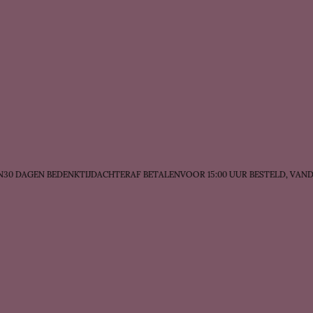
 DAGEN BEDENKTIJD
ACHTERAF BETALEN
VOOR 15:00 UUR BESTELD, VANDA