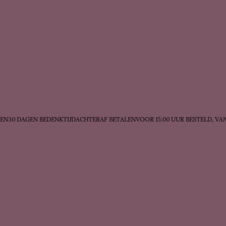
30 DAGEN BEDENKTIJD
ACHTERAF BETALEN
VOOR 15:00 UUR BESTELD, VAN