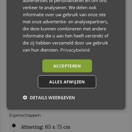
advertenties te personaliseren en om ons
Brushed – Meadow Ecru
verkeer te analyseren. We delen ook
De Baby’s Only Deken – Merino Brushed –
informatie over uw gebruik van onze site
Meadow Ecru biedt je kindje zacht comfort in
met onze advertentie- en analysepartners,
een rustige, natuurlijke kleur. Gemaakt van
die deze kunnen combineren met andere
informatie die u aan hen heeft verstrekt of
100% geborsteld merinowol, voelt deze deken
die zij hebben verzameld door uw gebruik
zijdezacht aan en is hij van nature ademend en
van hun diensten.
Privacybeleid
temperatuurregulerend. Ideaal voor gebruik in
de wieg of kinderwagen. De ecrukleur past
ACCEPTEREN
perfect bij diverse interieurstijlen en is tijdloos
mooi. Dankzij de hypoallergene eigenschappen is
ALLES AFWIJZEN
de deken geschikt voor de allerkleinsten. Een
fijne combinatie van comfort en stijl voor
DETAILS WEERGEVEN
dagelijks gebruik.
Eigenschappen
Afmeting: 65 x 75 cm