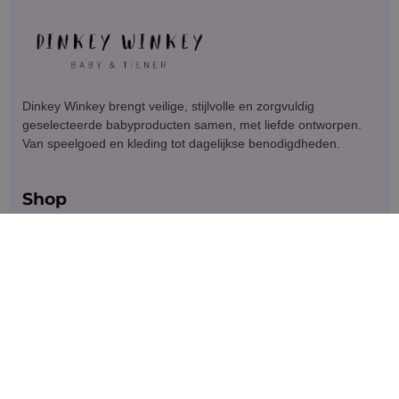
Dinkey Winkey brengt veilige, stijlvolle en zorgvuldig
geselecteerde babyproducten samen, met liefde ontworpen.
Van speelgoed en kleding tot dagelijkse benodigdheden.
Shop
Klantenservice
Blijf in contact
Meld je aan voor exclusieve aanbiedingen en updates.