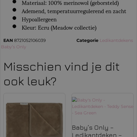
Materiaal: 100% merinowol (geborsteld)
Ademend, temperatuurregulerend en zacht
Hypoallergeen
Kleur: Ecru (Meadow collectie)
EAN
8721052106039
Categorie
Ledikantdekens
:
Baby’s Only
Misschien vind je dit
ook leuk?
Baby’s Only –
Ledikantdeken –