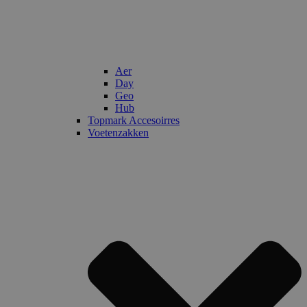
Aer
Day
Geo
Hub
Topmark Accesoirres
Voetenzakken