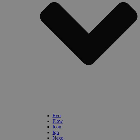
Evo
Flow
Icon
Igo
Nexo