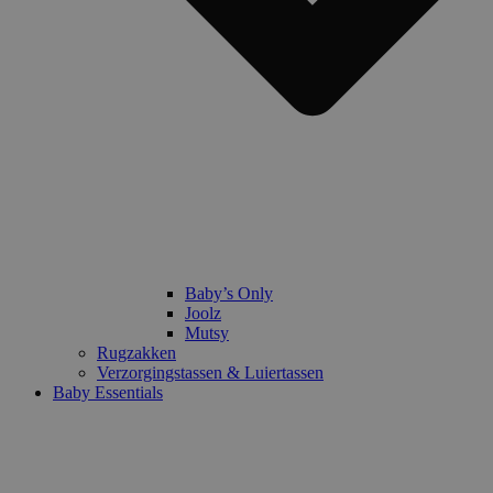
Baby’s Only
Joolz
Mutsy
Rugzakken
Verzorgingstassen & Luiertassen
Baby Essentials