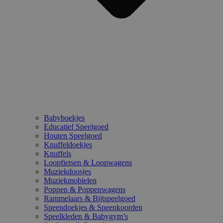
Babyboekjes
Educatief Speelgoed
Houten Speelgoed
Knuffeldoekjes
Knuffels
Loopfietsen & Loopwagens
Muziekdoosjes
Muziekmobielen
Poppen & Poppenwagens
Rammelaars & Bijtspeelgoed
Speendoekjes & Speenkoorden
Speelkleden & Babygym’s