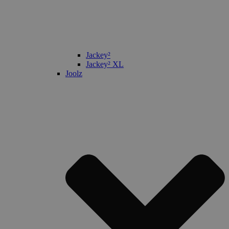
Jackey²
Jackey² XL
Joolz