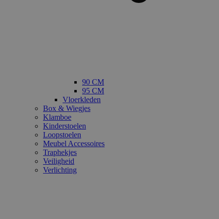
90 CM
95 CM
Vloerkleden
Box & Wiegjes
Klamboe
Kinderstoelen
Loopstoelen
Meubel Accessoires
Traphekjes
Veiligheid
Verlichting