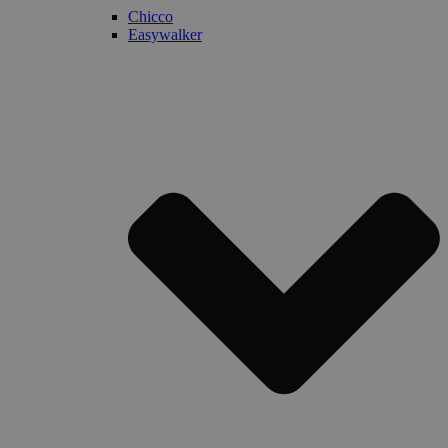
Chicco
Easywalker