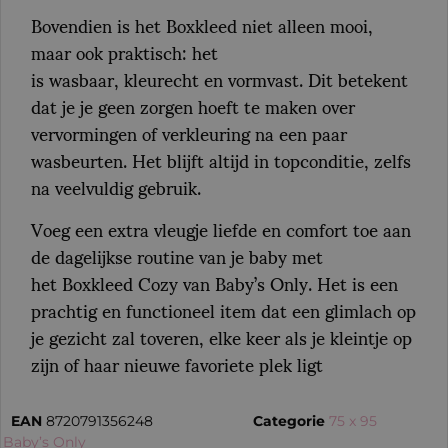
Bovendien is het Boxkleed niet alleen mooi,
maar ook praktisch: het
is wasbaar, kleurecht en vormvast. Dit betekent
dat je je geen zorgen hoeft te maken over
vervormingen of verkleuring na een paar
wasbeurten. Het blijft altijd in topconditie, zelfs
na veelvuldig gebruik.
Voeg een extra vleugje liefde en comfort toe aan
de dagelijkse routine van je baby met
het Boxkleed Cozy van Baby’s Only. Het is een
prachtig en functioneel item dat een glimlach op
je gezicht zal toveren, elke keer als je kleintje op
zijn of haar nieuwe favoriete plek ligt
EAN
8720791356248
Categorie
75 x 95
:
Baby’s Only