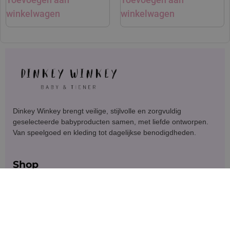
winkelwagen
winkelwagen
Dinkey Winkey brengt veilige, stijlvolle en zorgvuldig
geselecteerde babyproducten samen, met liefde ontworpen.
Van speelgoed en kleding tot dagelijkse benodigdheden.
Shop
Klantenservice
Blijf in contact