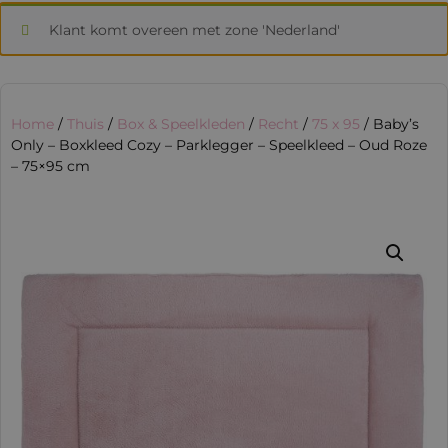
Klant komt overeen met zone 'Nederland'
Home
/
Thuis
/
Box & Speelkleden
/
Recht
/
75 x 95
/ Baby’s
Only – Boxkleed Cozy – Parklegger – Speelkleed – Oud Roze
– 75×95 cm