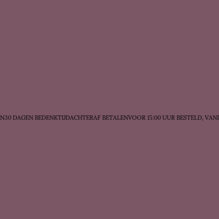
0 DAGEN BEDENKTIJD
ACHTERAF BETALEN
VOOR 15:00 UUR BESTELD, VAND