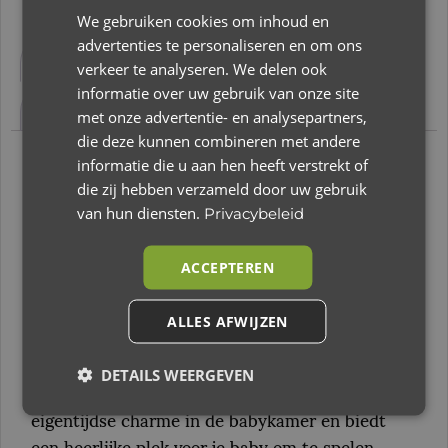
We gebruiken cookies om inhoud en
Beschrijving
Aanvullende informatie
advertenties te personaliseren en om ons
verkeer te analyseren. We delen ook
Beoordelingen (0)
informatie over uw gebruik van onze site
met onze advertentie- en analysepartners,
die deze kunnen combineren met andere
informatie die u aan hen heeft verstrekt of
Beschrijving
die zij hebben verzameld door uw gebruik
van hun diensten.
Privacybeleid
Baby’s Only – Boxkleed Cozy Parklegger
ACCEPTEREN
Speelkleed Oud Roze 75×95 cm
Creëer een warme en stijlvolle speelplek voor je
kleintje met het Boxkleed Cozy uit de Cozy
ALLES AFWIJZEN
collectie van Baby’s Only. Dit
DETAILS WEERGEVEN
schattige Boxkleed van 75×95 cm brengt een
eigentijdse charme in de babykamer en biedt
een heerlijke plek voor je baby om te spelen,