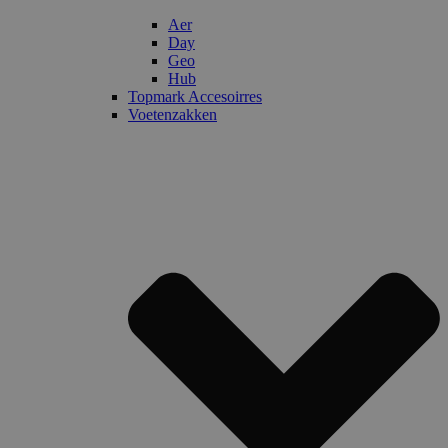
Aer
Day
Geo
Hub
Topmark Accesoirres
Voetenzakken