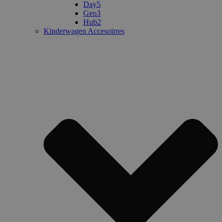
Day5
Geo3
Hub2
Kinderwagen Accesoirres