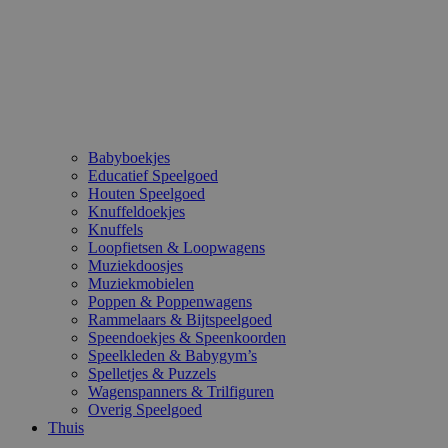
Babyboekjes
Educatief Speelgoed
Houten Speelgoed
Knuffeldoekjes
Knuffels
Loopfietsen & Loopwagens
Muziekdoosjes
Muziekmobielen
Poppen & Poppenwagens
Rammelaars & Bijtspeelgoed
Speendoekjes & Speenkoorden
Speelkleden & Babygym’s
Spelletjes & Puzzels
Wagenspanners & Trilfiguren
Overig Speelgoed
Thuis