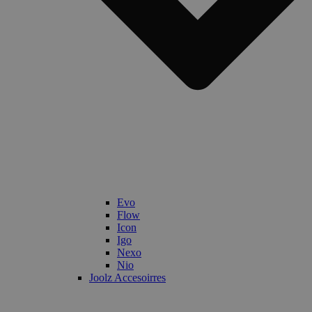
Evo
Flow
Icon
Igo
Nexo
Nio
Joolz Accesoirres