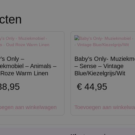
cten
’s Only –
Baby’s Only- Muziekm
ekmobiel – Animals –
– Sense – Vintage
Roze Warm Linen
Blue/Kiezelgrijs/Wit
8,95
€
44,95
oegen aan winkelwagen
Toevoegen aan winkelw