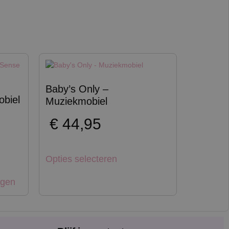
Baby’s Only –
obiel
Muziekmobiel
€
44,95
Opties selecteren
agen