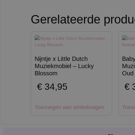
Gerelateerde produ
Nijntje x Little Dutch
Baby
Muziekmobiel – Lucky
Muzi
Blossom
Oud 
€
34,95
€
3
Toevoegen aan winkelwagen
Toev