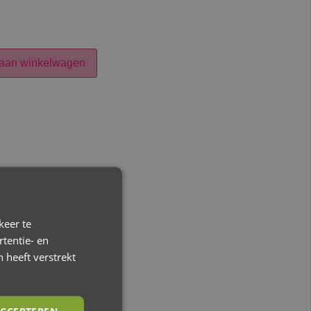
aan winkelwagen
keer te
tentie- en
 heeft verstrekt
CCEPTEREN