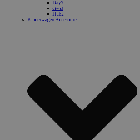
Day5
Geo3
Hub2
Kinderwagen Accesoirres