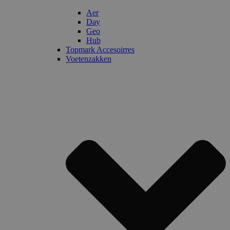
Aer
Day
Geo
Hub
Topmark Accesoirres
Voetenzakken