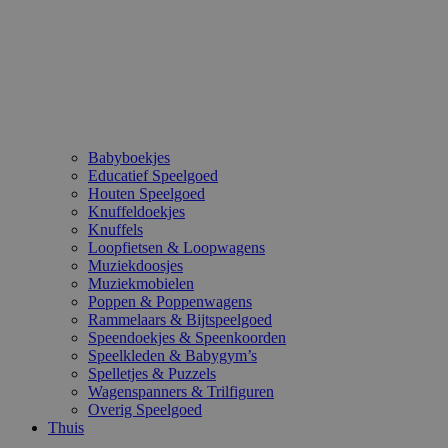
Babyboekjes
Educatief Speelgoed
Houten Speelgoed
Knuffeldoekjes
Knuffels
Loopfietsen & Loopwagens
Muziekdoosjes
Muziekmobielen
Poppen & Poppenwagens
Rammelaars & Bijtspeelgoed
Speendoekjes & Speenkoorden
Speelkleden & Babygym’s
Spelletjes & Puzzels
Wagenspanners & Trilfiguren
Overig Speelgoed
Thuis