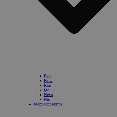
Evo
Flow
Icon
Igo
Nexo
Nio
Joolz Accesoirres